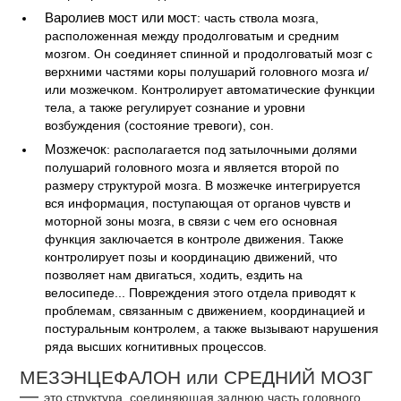
Варолиев мост или мост
: часть ствола мозга,
расположенная между продолговатым и средним
мозгом. Он соединяет спинной и продолговатый мозг с
верхними частями коры полушарий головного мозга и/
или мозжечком. Контролирует автоматические функции
тела, а также регулирует сознание и уровни
возбуждения (состояние тревоги), сон.
Мозжечок
: располагается под затылочными долями
полушарий головного мозга и является второй по
размеру структурой мозга. В мозжечке интегрируется
вся информация, поступающая от органов чувств и
моторной зоны мозга, в связи с чем его основная
функция заключается в контроле движения. Также
контролирует позы и координацию движений, что
позволяет нам двигаться, ходить, ездить на
велосипеде... Повреждения этого отдела приводят к
проблемам, связанным с движением, координацией и
постуральным контролем, а также вызывают нарушения
ряда высших когнитивных процессов.
МЕЗЭНЦЕФАЛОН или СРЕДНИЙ МОЗГ
—
это структура, соединяющая заднюю часть головного