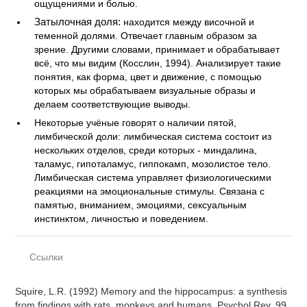
ощущениями и болью.
Затылочная доля:
находится между височной и
теменной долями. Отвечает главным образом за
зрение. Другими словами, принимает и обрабатывает
всё, что мы видим (Косслин, 1994). Анализирует такие
понятия, как форма, цвет и движение, с помощью
которых мы обрабатываем визуальные образы и
делаем соответствующие выводы.
Некоторые учёные говорят о наличии пятой,
лимбической доли: лимбическая система состоит из
нескольких отделов, среди которых - миндалина,
таламус, гипоталамус, гиппокамп, мозолистое тело.
Лимбическая система управляет физиологическими
реакциями на эмоциональные стимулы. Связана с
памятью, вниманием, эмоциями, сексуальным
инстинктом, личностью и поведением.
Ссылки
Squire, L.R. (1992) Memory and the hippocampus: a synthesis
from findings with rats, monkeys and humans. Psychol Rev, 99,