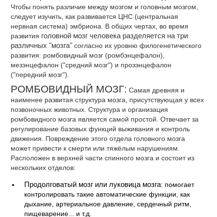
Чтобы понять различие между мозгом и головным мозгом,
следует изучить, как развивается ЦНС (центральная
нервная система) эмбриона. В общих чертах, во время
развития
головной мозг человека разделяется на три
различных "мозга"
согласно их уровню филогенетического
развития: ромбовидный мозг (ромбэнцефалон),
мезэнцефалон ("средний мозг") и прозэнцефалон
("передний мозг").
РОМБОВИДНЫЙ МОЗГ:
Самая древняя и
наименее развитая структура мозга, присутствующая у всех
позвоночных животных. Структура и организация
ромбовидного мозга является самой простой. Отвечает за
регулирование базовых функций выживания и контроль
движения. Повреждение этого отдела головного мозга
может привести к смерти или тяжёлым нарушениям.
Расположен в верхней части спинного мозга и состоит из
нескольких отделов:
Продолговатый мозг или луковица мозга
: помогает
контролировать такие автоматические функции, как
дыхание, артериальное давление, сердечный ритм,
пищеварение... и т.д.