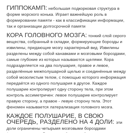
ГИППОКАМП:
небольшая подкорковая структура в
форме морского конька. Играет важнейшую роль в
формировании памяти - как в классификации информации,
так и организации долгосрочной памяти
КОРА ГОЛОВНОГО МОЗГА:
тонкий слой серого
вещества, собранный в складки, формирующие борозды и
извилины, придающие мозгу характерный вид. Извилины
разделены между собой канавками и мозговыми бороздами,
самые глубокие из которых называются щелями. Кора
подразделяется на два полушария, правое и левое,
разделённые межполушарной щелью и соединённые между
собой мозолистым телом, с помощью которого информация
передаётся из одного полушария в другое. Каждое
полушарие контролирует одну сторону тела, при этом
контроль ассиметричен: левое полушарие контролирует
правую сторону, а правое - левую сторону тела. Этот
феномен называется латерализация головного мозга.
КАЖДОЕ ПОЛУШАРИЕ, В СВОЮ
ОЧЕРЕДЬ, РАЗДЕЛЕНО НА 4 ДОЛИ:
эти
доли ограничены четырьмя мозговыми бороздами