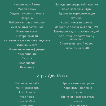
Человеческий мозг
Валидация цифровой терапии
Мозг и разум
Компьютерные игры
Отделы головного мозга
Здоровые взрослые люди
Нейроны
Лётчики
Нейронная пластичность
Холистическая оценка
Умственный потенциал
Здоровые пожилые люди (iTV)
Когнитивность
Тренировка для пожилых людей
Потеря памяти
Когнитивное состояние у
пожилых
Интеллектуальная инвалидность
Систематический обзор
Функции мозга
Таксономия SG4D
Исполнительные функции
Координация
Память
Восприятие
Внимание
Игры Для Мозга
Шахматы онлайн
Приключения лягушки
Мини-кроссворд
Карамельная линия
Fruit Frenzy
Пазлы
Pipe Panic
Пингвин-исследователь
Crystal Miner
Числа
Солитер
Поймай лист