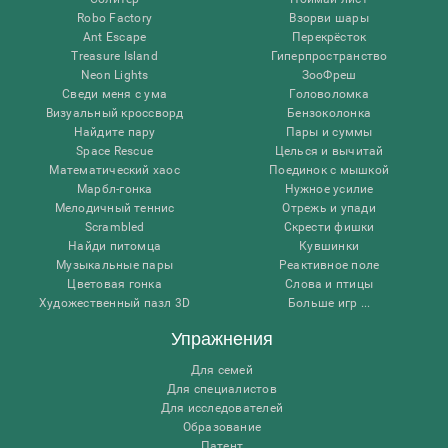
Robo Factory
Взорви шары
Ant Escape
Перекрёсток
Treasure Island
Гиперпространство
Neon Lights
ЗооФреш
Сведи меня с ума
Головоломка
Визуальный кроссворд
Бензоколонка
Найдите пару
Пары и суммы
Space Rescue
Целься и вычитай
Математический хаос
Поединок с мышкой
Марбл-гонка
Нужное усилие
Мелодичный теннис
Отрежь и упади
Scrambled
Скрести фишки
Найди питомца
Кувшинки
Музыкальные пары
Реактивное поле
Цветовая гонка
Слова и птицы
Художественный пазл 3D
Больше игр ...
Упражнения
Для семей
Для специалистов
Для исследователей
Образование
Патент