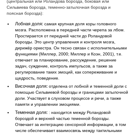
(центральная или Роландова борозда, боковая или
Сильвиева борозда, теменно-затылочная борозда и
поясная борозда):
Лобная доля:
самая крупная доля коры головного
мозга. Расположена в передней части черепа за лбом.
Простирается от передней части до Роландовой
борозды. Это центр управления и контроля мозга,
дирижёр оркестра. Он тесно связан с исполнительными
функциями (Миллер, 2000; Миллер и Коэн, 2001), т.е.
отвечает за планирование, рассуждение, решение
задач, суждение, контроль импульсов, а также за
регулирование таких эмоций, как сопереживание и
щедрость, поведение.
Височная доля:
отделена от лобной и теменной доли с
помощью Сильвиевой борозды и границами затылочной
доли. Участвует в слуховом процессе и речи, а также
памяти и управлении эмоциями.
Теменная доля:
: находится между Роландовой
бороздой и верхней частью теменной борозды.
Отвечает за интеграцию сенсорной информации, в том
числе обеспечивает взаимосвязь между тактильными