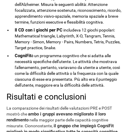
dell'Alzheimer. Misura le seguenti abilità: Attenzione
focalizzata, attenzione sostenuta, riconoscimento, ricordo,
apprendimento visivo-spaziale, memoria spaziale a breve
termine, funzioni esecutive e flessibilità cognitiva.
Il CD con i giochi per PC
includeva 12 giochi popolari:
Mathematical triangle, Labyrinth, X-O, Tangram, Tennis,
Memory - Simon, Memory - Pairs, Numbers, Tetris, Puzzles,
Target practice, Snake.
CogniFit
è un programma cognitivo che si adatta alle
necessità specifiche dell'utente. Le attività che mostrava
l'allenamento, pertanto, variavano da utente a utente, così
come la difficoltà delle attività o la frequenza con la quale
ciascuna di esse era presentata. Più alto era il punteggio
dell'utente, maggiore era la difficoltà delle attività.
Risultati e conclusioni
La comparazione dei risultati delle valutazioni PRE e POST
ambo i gruppi avevano migliorato il loro
mostrò che
rendimento
nella maggior parte delle capacità cognitive
il gruppo che impiegò CogniFit
misurate. Ciononostante,
migliorò in modo significativo tutte le capacità cognitive