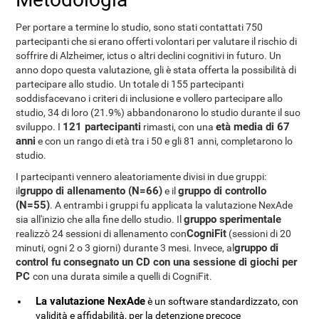
Per portare a termine lo studio, sono stati contattati 750
partecipanti che si erano offerti volontari per valutare il rischio di
soffrire di Alzheimer, ictus o altri declini cognitivi in futuro. Un
anno dopo questa valutazione, gli è stata offerta la possibilità di
partecipare allo studio. Un totale di 155 partecipanti
soddisfacevano i criteri di inclusione e vollero partecipare allo
studio, 34 di loro (21.9%) abbandonarono lo studio durante il suo
121 partecipanti
età media di 67
sviluppo. I
rimasti, con una
anni
e con un rango di età tra i 50 e gli 81 anni, completarono lo
studio.
I partecipanti vennero aleatoriamente divisi in due gruppi:
gruppo di allenamento (N=66)
gruppo di controllo
il
e il
(N=55)
. A entrambi i gruppi fu applicata la valutazione NexAde
gruppo sperimentale
sia all'inizio che alla fine dello studio. Il
CogniFit
realizzò 24 sessioni di allenamento con
(sessioni di 20
gruppo di
minuti, ogni 2 o 3 giorni) durante 3 mesi. Invece, al
control fu consegnato un CD con una sessione di giochi per
PC
con una durata simile a quelli di CogniFit.
La valutazione NexAde
è un software standardizzato, con
validità e affidabilità, per la detenzione precoce