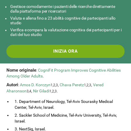
Gestisce comodamente i pazienti delle ricerche direttamente
dalla piattaforma per ricercatori
Valuta e allena fino a 23 abilità cognitive dei partecipanti allo
studio
Verifica e compara la valutazione cognitiva dei partecipanti per i
dati del tuo studio
INIZIA ORA
Nome originale
:
CogniFit Program Improves Cognitive Abilities
Among Older Adults
.
Autori
:
Amos D. Korczyn
,
Chava Peretz
,
Vered
1,2,3
1,2,3
Aharonson
,
Nir Giladi
.
3,4
1,2,3
1. Department of Neurology, Tel-Aviv Sourasky Medical
Center, Tel-Aviv, Israel.
2. Sackler School of Medicine, Tel-Aviv University, Tel-Aviv,
Israel.
3. NextSig, Israel.