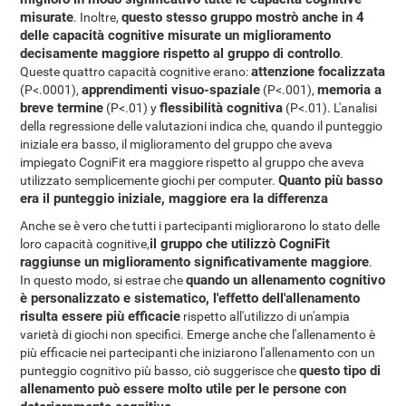
misurate
questo stesso gruppo mostrò anche in 4
. Inoltre,
delle capacità cognitive misurate un miglioramento
decisamente maggiore rispetto al gruppo di controllo
.
attenzione focalizzata
Queste quattro capacità cognitive erano:
apprendimenti visuo-spaziale
memoria a
(P<.0001),
(P<.001),
breve termine
flessibilità cognitiva
(P<.01) y
(P<.01). L'analisi
della regressione delle valutazioni indica che, quando il punteggio
iniziale era basso, il miglioramento del gruppo che aveva
impiegato CogniFit era maggiore rispetto al gruppo che aveva
Quanto più basso
utilizzato semplicemente giochi per computer.
era il punteggio iniziale, maggiore era la differenza
Anche se è vero che tutti i partecipanti migliorarono lo stato delle
il gruppo che utilizzò CogniFit
loro capacità cognitive,
raggiunse un miglioramento significativamente maggiore
.
quando un allenamento cognitivo
In questo modo, si estrae che
è personalizzato e sistematico, l'effetto dell'allenamento
risulta essere più efficacie
rispetto all'utilizzo di un'ampia
varietà di giochi non specifici. Emerge anche che l'allenamento è
più efficacie nei partecipanti che iniziarono l'allenamento con un
questo tipo di
punteggio cognitivo più basso, ciò suggerisce che
allenamento può essere molto utile per le persone con