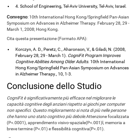
4. School of Engineering, Tel-Aviv University, Tel-Aviv, Israel.
Convegno
: 10th International Hong Kong/Springfield Pan-Asian
Symposium on Advances in Alzheimer Therapy. February 28, 29 -
March 1, 2008; Hong Kong.
Cita questa presentazione (Formato APA):
Korczyn, A. D., Peretz, C., Aharonson, V., & Giladi, N. (2008,
February 28, 29 - March 1).
CogniFit Program Improves
Cognitive Abilities Among Older Adults
. 10th International
Hong Kong/Springfield Pan-Asian Symposium on Advances
in Alzheimer Therapy., 10, 1-3.
Conclusione dello Studio
CogniFit è significativamente più efficace nel migliorare le
capacità cognitive degli anziani rispetto ai giochi per computer
non specifici. Questo miglioramento si nota di più nelle persone
che hanno uno stato cognitivo più debole.
Attenzione focalizzata
(P<.0001), apprendimento visivo-spaziale(P<.001)l, memoria a
breve termine (P<.01) e flessibilità cognitiva(P<.01).