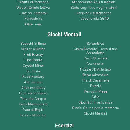
Perdita di memoria
Allenamento Adulti Anziani
Disabilità Intellettiva
Stato cognitivo negli anziani
Funzioni cerebrali
Revisione sistematica
Percezione
Tassonomia SG4D
Attenzione
Giochi Mentali
Scacchi in linea
Scrambled
Mini cruciverba
Gioco Mentale: Trova il tuo
Animaletto
Fruit Frenzy
Caos Musicale
Pipe Panic
Cronocolor
Crystal Miner
Puzzle 3D Artistico
Solitario
Rana adventure
Robo Factory
Fila di Caramelle
Ant Escape
Puzzle
Drive me Crazy
Penguin Maze
Cruciverba Visivo
Cifre
Trova la Coppia
Giochi di intelligenza
Caos Matematico
Giochi Online per la memoria
Gara di Biglie
Giochi Mentali
Tennis Melodico
Esercizi