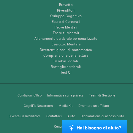
Brevetto
Rivenditori
Sviluppo Cognitivo
Esercizi Cerebrali
Prove Mentali
Esercizi Mentali
Allenamento cerebrale personalizzato
Esercizio Mentale
Divertenti giochi di matematica
Comprensione della lettura
Bambini dotati
Battaglie cerebrali
Test QI
Condizioni d'Uso
Informativa sulla privacy
Team di Gestione
CogniFit Newsroom
Media Kit
Diventare un affiliato
Diventa un rivenditore
Contattaci
Aiuto
Dichiarazione di accessibilità
Centro di Fiducia
Hai bisogno di aiuto?