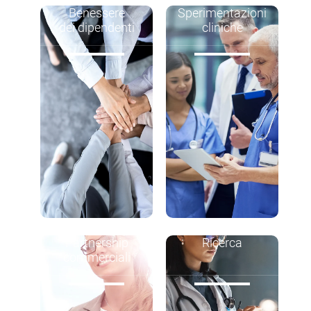
Benessere
Sperimentazioni
dei dipendenti
cliniche
Partnership
Ricerca
commerciali