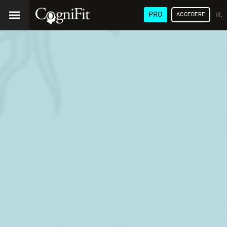
PRO
ACCEDERE
ITA