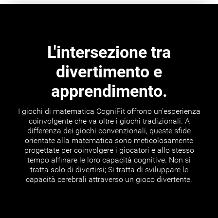
L'intersezione tra
divertimento e
apprendimento.
I giochi di matematica CogniFit offrono un'esperienza
coinvolgente che va oltre i giochi tradizionali. A
differenza dei giochi convenzionali, queste sfide
orientate alla matematica sono meticolosamente
progettate per coinvolgere i giocatori e allo stesso
tempo affinare le loro capacità cognitive. Non si
tratta solo di divertirsi; Si tratta di sviluppare le
capacità cerebrali attraverso un gioco divertente.