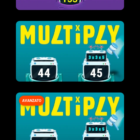
AVANZATO