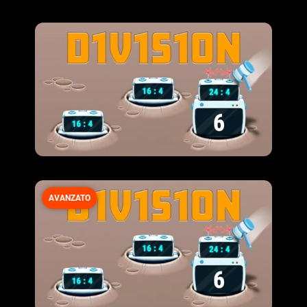
AVANZATO