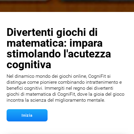
Divertenti giochi di
matematica: impara
stimolando l'acutezza
cognitiva
Nel dinamico mondo dei giochi online, CogniFit si
distingue come pioniere combinando intrattenimento e
benefici cognitivi. Immergiti nel regno dei divertenti
giochi di matematica di CogniFit, dove la gioia del gioco
incontra la scienza del miglioramento mentale.
Inizia