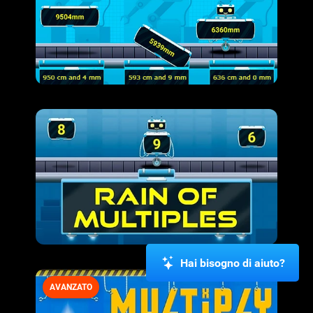
Hai bisogno di aiuto?
AVANZATO