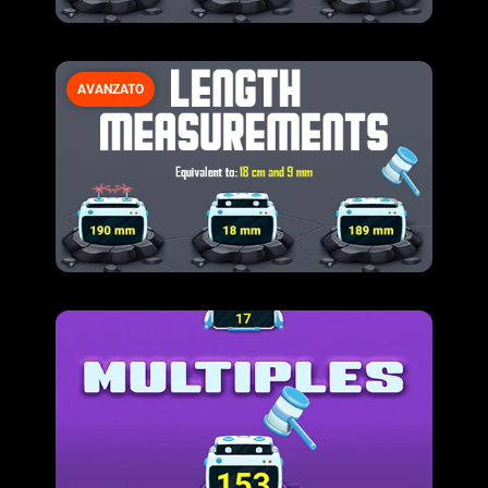
AVANZATO