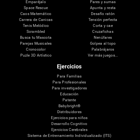
Emparéjalo
Pares y sumas
Space Rescue
Apunta y resta
Caos Matemático
Desafío ratón
Carrera de Canicas
Tensión perfecta
Tenis Melódico
Corta y cae
Scrambled
Cruzafichas
Busca tu Mascota
Nenúfares
Parejas Musicales
Golpea al topo
Cronocolor
Palabrájaros
Puzle 3D Artístico
Ver más juegos...
Ejercicios
Para Familias
Para Profesionales
Para investigadores
Educación
Patente
Babybright®
Distribuidores
Ejercicios para niños
Desarrollo Cognitivo
Ejercicios Cerebrales
Sistema de Entrenamiento Individualizado (ITS)