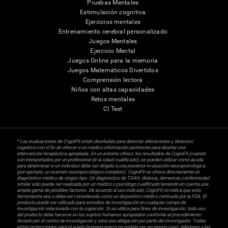
Pruebas Mentales
Estimulación cognitiva
Ejercicios mentales
Entrenamiento cerebral personalizado
Juegos Mentales
Ejercicio Mental
Juegos Online para la memoria
Juegos Matemáticos Divertidos
Comprensión lectora
Niños con altas capacidades
Retos mentales
CI Test
* Las evaluaciones de CogniFit están diseñadas para detectar alteraciones y deterioro
cognitivo con el fin de ofrecer a un médico información pertinente para diseñar una
intervención terapéutica apropiada. En un entorno clínico, los resultados de CogniFit (cuando
son interpretados por un profesional de la salud cualificado), se pueden utilizar como ayuda
para determinar si un individuo debe ser dirigido a una posterior evaluación neuropsicológica
(por ejemplo, un examen neuropsicológico completo). CogniFit no ofrece directamente un
diagnóstico médico de ningún tipo. Un diagnóstico de TDAH, dislexia, demencia o enfermedad
similar sólo puede ser realizada por un médico o psicólogo cualificado teniendo en cuenta una
amplia gama de posibles factores. De acuerdo al uso indicado, CogniFit no indica que esta
herramienta sea o deba ser considerada como un dispositivo médico certicado por la FDA. El
producto puede ser utilizado para estudios de investigación en cualquier campo de
investigación relacionado con la cognición. Si se utiliza para fines de investigación, todo uso
del producto debe hacerse en los sujetos humanos apropiados conforme al procedimiento
dictado por el centro de investigación y será una obligación por parte del investigador. Todas
estas protecciones para el sujeto humano nunca no podrán ser, en ningún caso, inferiores a las