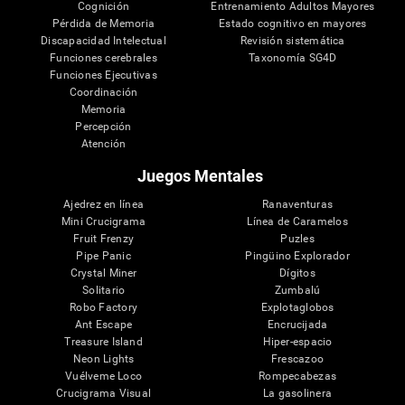
Cognición
Entrenamiento Adultos Mayores
Pérdida de Memoria
Estado cognitivo en mayores
Discapacidad Intelectual
Revisión sistemática
Funciones cerebrales
Taxonomía SG4D
Funciones Ejecutivas
Coordinación
Memoria
Percepción
Atención
Juegos Mentales
Ajedrez en línea
Ranaventuras
Mini Crucigrama
Línea de Caramelos
Fruit Frenzy
Puzles
Pipe Panic
Pingüino Explorador
Crystal Miner
Dígitos
Solitario
Zumbalú
Robo Factory
Explotaglobos
Ant Escape
Encrucijada
Treasure Island
Hiper-espacio
Neon Lights
Frescazoo
Vuélveme Loco
Rompecabezas
Crucigrama Visual
La gasolinera