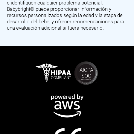
e identifiquen cualquier problema potencial.
Babybright® puede proporcionar información y
recursos personalizados según la edad y la etapa de
desarrollo del bebé, y ofrecer recomendaciones para
una evaluación adicional si fuera necesario.