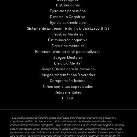
Distribuidores
Ejercicios para niños
Desarrollo Cognitivo
Ejercicios Cerebrales
Sistema de Entrenamiento Individualizado (ITS)
Pruebas Mentales
Estimulación cognitiva
Ejercicios mentales
Entrenamiento cerebral personalizado
Juegos Mentales
Ejercicio Mental
Juegos Online para la memoria
Juegos Matemáticos Divertidos
Comprensión lectora
Niños con altas capacidades
Retos mentales
CI Test
* Las evaluaciones de CogniFit están diseñadas para detectar alteraciones y deterioro
cognitivo con el fin de ofrecer a un médico información pertinente para diseñar una
intervención terapéutica apropiada. En un entorno clínico, los resultados de CogniFit (cuando
son interpretados por un profesional de la salud cualificado), se pueden utilizar como ayuda
para determinar si un individuo debe ser dirigido a una posterior evaluación neuropsicológica
(por ejemplo, un examen neuropsicológico completo). CogniFit no ofrece directamente un