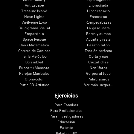
Ant Escape
Encrucijada
Treasure Island
Hiper-espacio
Neon Lights
Frescazoo
Vuélveme Loco
Rompecabezas
Crucigrama Visual
La gasolinera
Emparéjalo
Pares y sumas
Space Rescue
Apunta y resta
Caos Matemático
Desafío ratón
Carrera de Canicas
Tensión perfecta
Tenis Melódico
Corta y cae
Scrambled
Cruzafichas
Busca tu Mascota
Nenúfares
Parejas Musicales
Golpea al topo
Cronocolor
Palabrájaros
Puzle 3D Artístico
Ver más juegos...
Ejercicios
Para Familias
Para Profesionales
Para investigadores
Educación
Patente
Babybright®