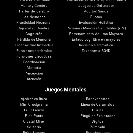
El Cerebro Humano
Validación de las Terapias Digitales
Mente y Cerebro
Juegos de Ordenador
Partes del cerebro
Adultos Sanos
Las Neuronas
Pilotos
Plasticidad Neuronal
Evaluación Holistica
Capacidad Cerebral
Personas Mayores Saludables (iTV)
Cognición
Entrenamiento Adultos Mayores
Pérdida de Memoria
Estado cognitivo en mayores
Discapacidad Intelectual
Revisión sistemática
Funciones cerebrales
Taxonomía SG4D
Funciones Ejecutivas
Coordinación
Memoria
Percepción
Atención
Juegos Mentales
Ajedrez en línea
Ranaventuras
Mini Crucigrama
Línea de Caramelos
Fruit Frenzy
Puzles
Pipe Panic
Pingüino Explorador
Crystal Miner
Dígitos
Solitario
Zumbalú
Robo Factory
Explotaglobos