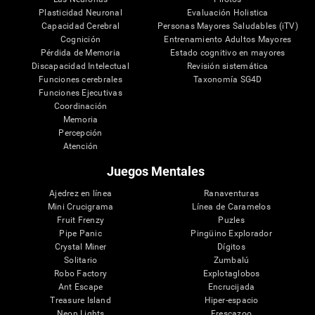
Plasticidad Neuronal
Evaluación Holistica
Capacidad Cerebral
Personas Mayores Saludables (iTV)
Cognición
Entrenamiento Adultos Mayores
Pérdida de Memoria
Estado cognitivo en mayores
Discapacidad Intelectual
Revisión sistemática
Funciones cerebrales
Taxonomía SG4D
Funciones Ejecutivas
Coordinación
Memoria
Percepción
Atención
Juegos Mentales
Ajedrez en línea
Ranaventuras
Mini Crucigrama
Línea de Caramelos
Fruit Frenzy
Puzles
Pipe Panic
Pingüino Explorador
Crystal Miner
Dígitos
Solitario
Zumbalú
Robo Factory
Explotaglobos
Ant Escape
Encrucijada
Treasure Island
Hiper-espacio
Neon Lights
Frescazoo