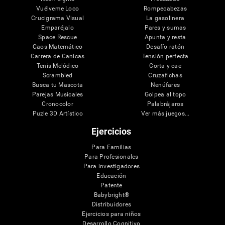
Vuélveme Loco
Rompecabezas
Crucigrama Visual
La gasolinera
Emparéjalo
Pares y sumas
Space Rescue
Apunta y resta
Caos Matemático
Desafío ratón
Carrera de Canicas
Tensión perfecta
Tenis Melódico
Corta y cae
Scrambled
Cruzafichas
Busca tu Mascota
Nenúfares
Parejas Musicales
Golpea al topo
Cronocolor
Palabrájaros
Puzle 3D Artístico
Ver más juegos...
Ejercicios
Para Familias
Para Profesionales
Para investigadores
Educación
Patente
Babybright®
Distribuidores
Ejercicios para niños
Desarrollo Cognitivo