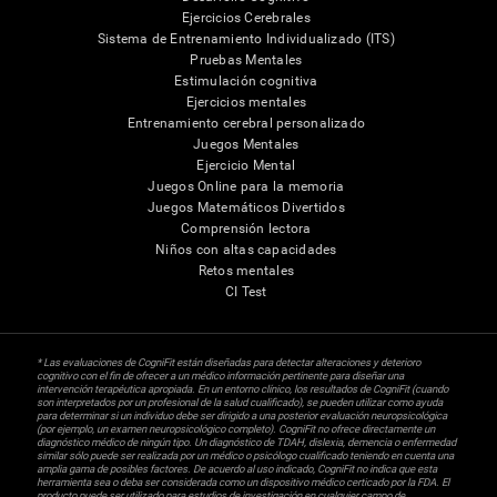
Ejercicios Cerebrales
Sistema de Entrenamiento Individualizado (ITS)
Pruebas Mentales
Estimulación cognitiva
Ejercicios mentales
Entrenamiento cerebral personalizado
Juegos Mentales
Ejercicio Mental
Juegos Online para la memoria
Juegos Matemáticos Divertidos
Comprensión lectora
Niños con altas capacidades
Retos mentales
CI Test
* Las evaluaciones de CogniFit están diseñadas para detectar alteraciones y deterioro
cognitivo con el fin de ofrecer a un médico información pertinente para diseñar una
intervención terapéutica apropiada. En un entorno clínico, los resultados de CogniFit (cuando
son interpretados por un profesional de la salud cualificado), se pueden utilizar como ayuda
para determinar si un individuo debe ser dirigido a una posterior evaluación neuropsicológica
(por ejemplo, un examen neuropsicológico completo). CogniFit no ofrece directamente un
diagnóstico médico de ningún tipo. Un diagnóstico de TDAH, dislexia, demencia o enfermedad
similar sólo puede ser realizada por un médico o psicólogo cualificado teniendo en cuenta una
amplia gama de posibles factores. De acuerdo al uso indicado, CogniFit no indica que esta
herramienta sea o deba ser considerada como un dispositivo médico certicado por la FDA. El
producto puede ser utilizado para estudios de investigación en cualquier campo de