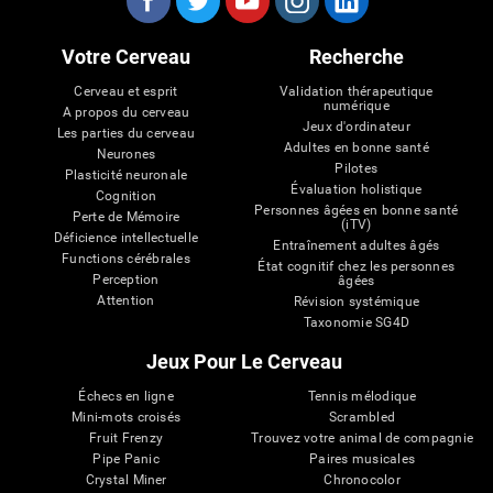
Votre Cerveau
Recherche
Cerveau et esprit
Validation thérapeutique
numérique
A propos du cerveau
Jeux d'ordinateur
Les parties du cerveau
Adultes en bonne santé
Neurones
Pilotes
Plasticité neuronale
Évaluation holistique
Cognition
Personnes âgées en bonne santé
Perte de Mémoire
(iTV)
Déficience intellectuelle
Entraînement adultes âgés
Functions cérébrales
État cognitif chez les personnes
Perception
âgées
Attention
Révision systémique
Taxonomie SG4D
Jeux Pour Le Cerveau
Échecs en ligne
Tennis mélodique
Mini-mots croisés
Scrambled
Fruit Frenzy
Trouvez votre animal de compagnie
Pipe Panic
Paires musicales
Crystal Miner
Chronocolor