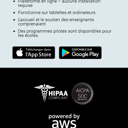
Plateforme en ligne – aucune installation
requise
Fonctionne sur tablettes et ordinateurs
L'accueil et le soutien des enseignants
comprenaient
Des programmes pilotes sont disponibles pour
les écoles.