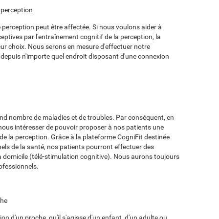
a perception
e perception peut être affectée. Si nous voulons aider à
eptives par l'entraînement cognitif de la perception, la
leur choix. Nous serons en mesure d'effectuer notre
 depuis n'importe quel endroit disposant d'une connexion
and nombre de maladies et de troubles. Par conséquent, en
t nous intéresser de pouvoir proposer à nos patients une
de la perception. Grâce à la plateforme CogniFit destinée
ls de la santé, nos patients pourront effectuer des
à domicile (télé-stimulation cognitive). Nous aurons toujours
ofessionnels.
che
on d'un proche, qu'il s'agisse d'un enfant, d'un adulte ou