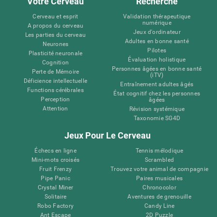
Votre Cerveau
Recherche
Cerveau et esprit
Validation thérapeutique
numérique
A propos du cerveau
Jeux d'ordinateur
Les parties du cerveau
Adultes en bonne santé
Neurones
Pilotes
Plasticité neuronale
Évaluation holistique
Cognition
Personnes âgées en bonne santé
Perte de Mémoire
(iTV)
Déficience intellectuelle
Entraînement adultes âgés
Functions cérébrales
État cognitif chez les personnes
Perception
âgées
Attention
Révision systémique
Taxonomie SG4D
Jeux Pour Le Cerveau
Échecs en ligne
Tennis mélodique
Mini-mots croisés
Scrambled
Fruit Frenzy
Trouvez votre animal de compagnie
Pipe Panic
Paires musicales
Crystal Miner
Chronocolor
Solitaire
Aventures de grenouille
Robo Factory
Candy Line
Ant Escape
2D Puzzle