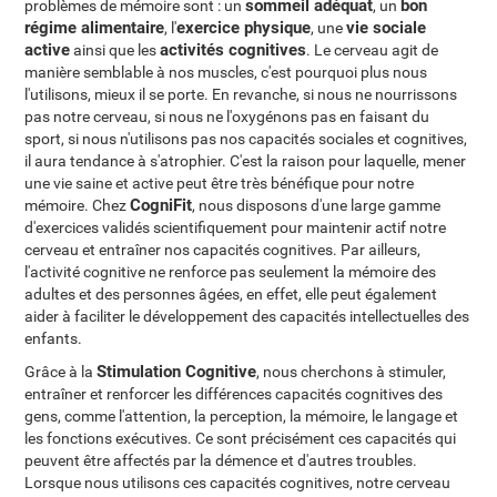
sommeil adéquat
bon
problèmes de mémoire sont : un
, un
régime alimentaire
exercice physique
vie sociale
, l'
, une
active
activités cognitives
ainsi que les
. Le cerveau agit de
manière semblable à nos muscles, c'est pourquoi plus nous
l'utilisons, mieux il se porte. En revanche, si nous ne nourrissons
pas notre cerveau, si nous ne l'oxygénons pas en faisant du
sport, si nous n'utilisons pas nos capacités sociales et cognitives,
il aura tendance à s'atrophier. C'est la raison pour laquelle, mener
une vie saine et active peut être très bénéfique pour notre
CogniFit
mémoire. Chez
, nous disposons d'une large gamme
d'exercices validés scientifiquement pour maintenir actif notre
cerveau et entraîner nos capacités cognitives. Par ailleurs,
l'activité cognitive ne renforce pas seulement la mémoire des
adultes et des personnes âgées, en effet, elle peut également
aider à faciliter le développement des capacités intellectuelles des
enfants.
Stimulation Cognitive
Grâce à la
, nous cherchons à stimuler,
entraîner et renforcer les différences capacités cognitives des
gens, comme l'attention, la perception, la mémoire, le langage et
les fonctions exécutives. Ce sont précisément ces capacités qui
peuvent être affectés par la démence et d'autres troubles.
Lorsque nous utilisons ces capacités cognitives, notre cerveau