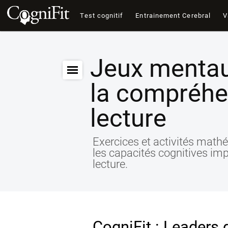
Test cognitif
Entrainement Cerebral
V
Jeux mentau
la compréhe
lecture
Exercices et activités mathé
les capacités cognitives im
lecture.
CogniFit : Leaders 