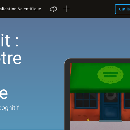
alidation Scientifique
Outil
t :
tre
e
cognitif