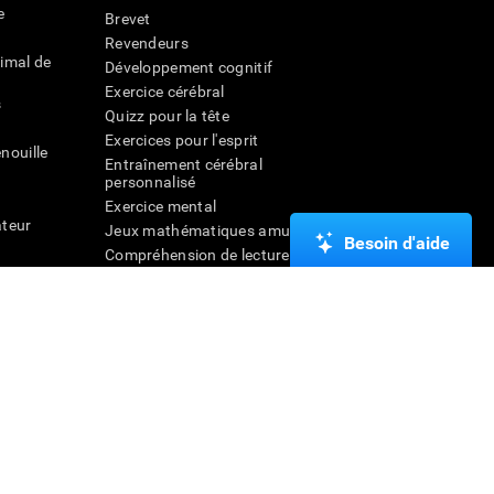
e
Brevet
Revendeurs
imal de
Développement cognitif
Exercice cérébral
s
Quizz pour la tête
Exercices pour l'esprit
nouille
Entraînement cérébral
personnalisé
Exercice mental
ateur
Jeux mathématiques amusants
Besoin d'aide
Compréhension de lecture
ur
Enfants surdoués
entale
Batailles cérébrales
r la
Test de QI
veau
Nous contacter
Aide
Déclaration d'accessibilité