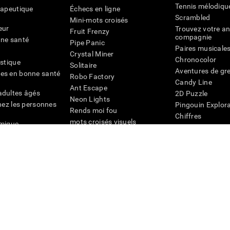
Tennis mélodiqu
rapeutique
Échecs en ligne
Scrambled
Mini-mots croisés
eur
Trouvez votre an
Fruit Frenzy
compagnie
nne santé
Pipe Panic
Paires musicale
Crystal Miner
Chronocolor
istique
Solitaire
Aventures de gre
es en bonne santé
Robo Factory
Candy Line
Ant Escape
adultes âgés
2D Puzzle
Neon Lights
chez les personnes
Pingouin Explor
Rends moi fou
Chiffres
mots croisés visuels
émique
Abeille de Coule
Faîtes la paire
4D
Jeux d'agilité m
Space Rescue
Jeux en ligne pou
Chaos mathématique
mémoire
Course de billes
Jeux pour le cer
ogniFit
CogniFit Newsroom
Media Kit
Devenir un affilié
Devenir revendeur