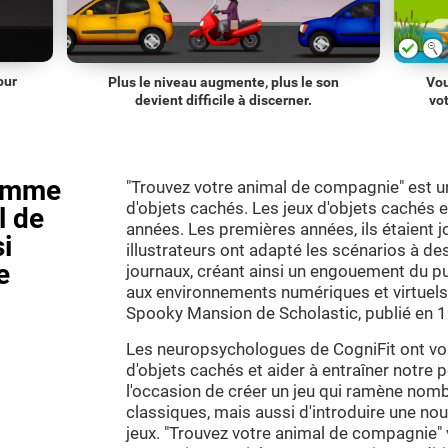
our
Plus le niveau augmente, plus le son
Vou
devient difficile à discerner.
vo
comme
"Trouvez votre animal de compagnie" est un
d'objets cachés. Les jeux d'objets cachés
l de
années. Les premières années, ils étaient 
i
illustrateurs ont adapté les scénarios à de
e
journaux, créant ainsi un engouement du pub
aux environnements numériques et virtuel
Spooky Mansion de Scholastic, publié en 
Les neuropsychologues de CogniFit ont voul
d'objets cachés et aider à entraîner notre p
l'occasion de créer un jeu qui ramène nombr
classiques, mais aussi d'introduire une n
jeux. "Trouvez votre animal de compagnie" 