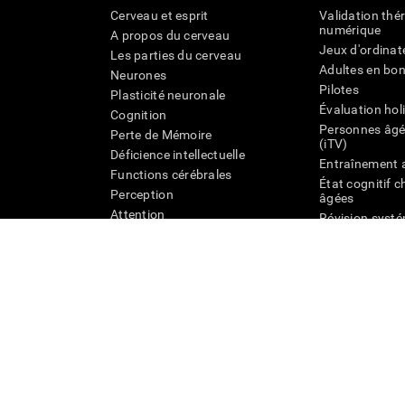
Cerveau et esprit
Validation thé
numérique
A propos du cerveau
Jeux d'ordinat
Les parties du cerveau
Adultes en bo
Neurones
Pilotes
Plasticité neuronale
Évaluation hol
Cognition
Personnes âgé
Perte de Mémoire
(iTV)
Déficience intellectuelle
Entraînement 
Functions cérébrales
État cognitif 
Perception
âgées
Attention
Révision syst
Taxonomie SG
Conditions d'utilisation
Confidentialité
La Direction de C
Centre de Confiance