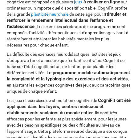
jeux
à réaliser en ligne
cognitive est composé de plusieurs
sur
ordinateur ou n'importe quel dispositif portable. CogniFit profite
stimuler et
de la grande
plasticité neuronale
de cette âge, pour
renforcer le rendement intellectuel dans l'enfance et
l'adolescence
. Les exercices cérébraux de ce programme sont
composés d'activités thérapeutiques et d'apprentissage visant à
réentraîner et améliorer les habiletés mentales les plus
nécessaires pour chaque enfant.
La difficulté des exercices neurodidactiques, activités et jeux
s'adapte au fur et à mesure que l'enfant s'entraîne. CogniFit se
base sur l'état cognitif actuel de l'enfant pour planifier les
Le programme module automatiquement
différentes activités.
la complexité et la typologie des exercices et des activités
,
en ajustant les exigences cognitives des jeux aux caractéristiques
uniques de chaque enfant.
CogniFit ont été
Les jeux et exercices de stimulation cognitive de
appliqués dans les foyers, centres médicaux et
établissements scolaires du monde entier
. Ils sont très
efficaces pour les enfants, et plus spécialement, pour les jeunes
avec des besoins spécifiques ou des difficultés au niveau de
l'apprentissage. Cette plateforme neurodidactique a été conçue
pour aider à identifier les causes neurologiques qui peuvent être