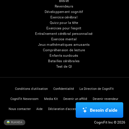
Brevet
Revendeurs
Développement cognitif
Exercice cérébral
Quizz pour la tête
Exercices pour l'esprit
Entraînement cérébral personnalisé
Exercice mental
Jeux mathématiques amusants
Compréhension de lecture
Enfants surdoués
Batailles cérébrales
Test de QI
Conditions d'utilisation
Confidentialité
La Direction de CogniFit
CogniFit Newsroom
Media Kit
Devenir un affilié
Devenir revendeur
Nous contacter
Aide
Déclaration d'accessibilité
Centre de Confiance
Besoin d'aide
CogniFit Inc © 2026
RUANDA