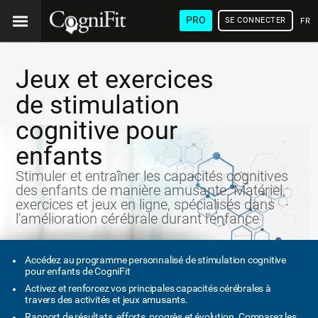
PRO
SE CONNECTER
FRA
Jeux et exercices
de stimulation
cognitive pour
enfants
Stimuler et entraîner les capacités cognitives
des enfants de manière amusante. Matériel,
exercices et jeux en ligne, spécialisés dans
l'amélioration cérébrale durant l'enfance
Accédez au programme personnalisé de stimulation cognitive
pour enfants de CogniFit
Activez et renforcez vos principales capacités cérébrales à
travers des activités et jeux amusants.
Rapport de résultats, efforts, progrès et évolution. Comparez les