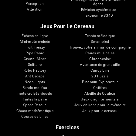
État cognitif chez les personnes
Perception
âgées
Attention
Révision systémique
Taxonomie SG4D
Jeux Pour Le Cerveau
Échecs en ligne
Tennis mélodique
Mini-mots croisés
Scrambled
Fruit Frenzy
Trouvez votre animal de compagnie
Pipe Panic
Paires musicales
Crystal Miner
Chronocolor
Solitaire
Aventures de grenouille
Robo Factory
Candy Line
Ant Escape
2D Puzzle
Neon Lights
Pingouin Explorateur
Rends moi fou
Chiffres
mots croisés visuels
Abeille de Couleur
Faîtes la paire
Jeux d'agilité mentale
Space Rescue
Jeux en ligne pour la mémoire
Chaos mathématique
Jeux pour le cerveau
Course de billes
Exercices