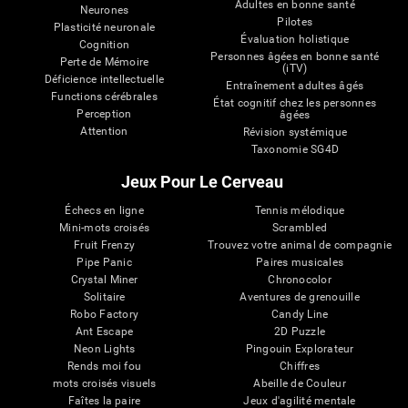
Adultes en bonne santé
Neurones
Pilotes
Plasticité neuronale
Évaluation holistique
Cognition
Personnes âgées en bonne santé
Perte de Mémoire
(iTV)
Déficience intellectuelle
Entraînement adultes âgés
Functions cérébrales
État cognitif chez les personnes
Perception
âgées
Attention
Révision systémique
Taxonomie SG4D
Jeux Pour Le Cerveau
Échecs en ligne
Tennis mélodique
Mini-mots croisés
Scrambled
Fruit Frenzy
Trouvez votre animal de compagnie
Pipe Panic
Paires musicales
Crystal Miner
Chronocolor
Solitaire
Aventures de grenouille
Robo Factory
Candy Line
Ant Escape
2D Puzzle
Neon Lights
Pingouin Explorateur
Rends moi fou
Chiffres
mots croisés visuels
Abeille de Couleur
Faîtes la paire
Jeux d'agilité mentale