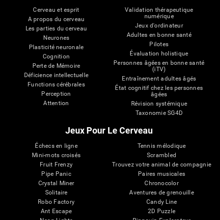
Cerveau et esprit
Validation thérapeutique
numérique
A propos du cerveau
Jeux d'ordinateur
Les parties du cerveau
Adultes en bonne santé
Neurones
Pilotes
Plasticité neuronale
Évaluation holistique
Cognition
Personnes âgées en bonne santé
Perte de Mémoire
(iTV)
Déficience intellectuelle
Entraînement adultes âgés
Functions cérébrales
État cognitif chez les personnes
Perception
âgées
Attention
Révision systémique
Taxonomie SG4D
Jeux Pour Le Cerveau
Échecs en ligne
Tennis mélodique
Mini-mots croisés
Scrambled
Fruit Frenzy
Trouvez votre animal de compagnie
Pipe Panic
Paires musicales
Crystal Miner
Chronocolor
Solitaire
Aventures de grenouille
Robo Factory
Candy Line
Ant Escape
2D Puzzle