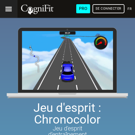
PRO
SE CONNECTER
FRA
Jeu d'esprit :
Chronocolor
Jeu d'esprit
d'entraînement