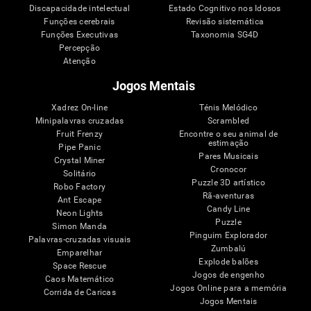
Discapacidade intelectual
Estado Cognitivo nos Idosos
Funções cerebrais
Revisão sistemática
Funções Executivas
Taxonomia SG4D
Percepção
Atenção
Jogos Mentais
Xadrez On-line
Ténis Melódico
Minipalavras cruzadas
Scrambled
Fruit Frenzy
Encontre o seu animal de
estimação
Pipe Panic
Pares Musicais
Crystal Miner
Cronocor
Solitário
Puzzle 3D artístico
Robo Factory
Rã-aventuras
Ant Escape
Candy Line
Neon Lights
Puzzle
Simon Manda
Pinguim Explorador
Palavras-cruzadas visuais
Zumbalú
Emparelhar
Explode balões
Space Rescue
Jogos de engenho
Caos Matemático
Jogos Online para a memória
Corrida de Caricas
Jogos Mentais