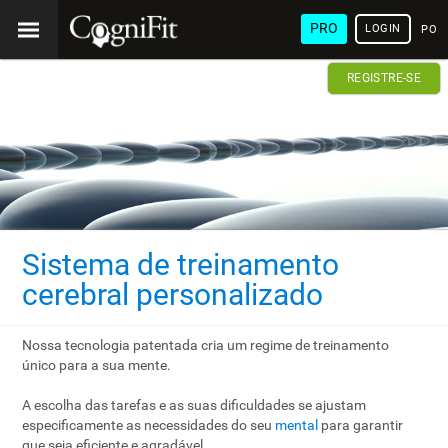
PRO
LOGIN
POR
REGISTRE-SE
Sistema de treinamento
cerebral personalizado
Nossa tecnologia patentada cria um regime de treinamento
único para a sua mente.
A escolha das tarefas e as suas dificuldades se ajustam
especificamente as necessidades do seu
mental
para garantir
que seja eficiente e agradável.