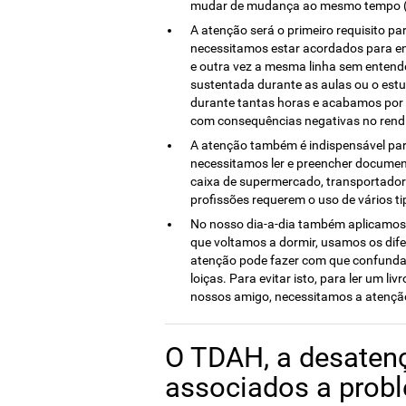
mudar de mudança ao mesmo tempo (A
A atenção será o primeiro requisito pa
necessitamos estar acordados para ent
e outra vez a mesma linha sem entend
sustentada durante as aulas ou o est
durante tantas horas e acabamos por d
com consequências negativas no ren
A atenção também é indispensável para
necessitamos ler e preencher documen
caixa de supermercado, transportadore
profissões requerem o uso de vários t
No nosso dia-a-dia também aplicamos
que voltamos a dormir, usamos os difer
atenção pode fazer com que confundamo
loiças. Para evitar isto, para ler um liv
nossos amigo, necessitamos a atençã
O TDAH, a desatenç
associados a prob