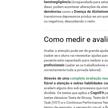
heminegligência
(incapacidade para estar 
disso, podem acontecer alterações da ate
demências
Doença de Alzheime
como a
transtornos depressivos produz-se um aum
ou negativos, descuidando o resto.
Como medir e avali
Avaliar a atenção pode ser de grande ajud
(saber se o aluno vai necessitar ajudas pa
paciente está capacitado para realizar a 
profissionais
(saber se os trabalhadores v
correctamente toda a jornada laboral).
Através de uma
completa avaliação neu
fiável a atenção e outras habilidades co
avaliam alguns dos sub-processos que com
CogniFit
dividida. Os testes que aplica a
pa
testes clássicos Teste de Stroop, Teste de
Task (VOT) e o Continous Performance Tes
tempo de resposta, a percepção visual, a fle