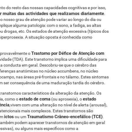
to do resto das nossas capacidades cognitivas e por isso,
ar muitas das actividades que realizamos diariamente
.
o nosso grau de atenção pode variar ao longo do dia ou
mplique alguma patologia: com o sono, a fadiga, as altas
 drogas, etc. Os estados de atenção excessiva (típicos dos
hiperprosexia. A situação oposta é conhecida como
Trastorno por Défice de Atenção com
 provavelmente o
vidade (TDA). Este transtorno implica uma dificuldade para
 a conducta em geral. Descobriu-se que o cérebro das
ferenças anatómicas no núcleo accumbens, no núcleo
campo, nas áreas pré-frontais e no tálamo. Estes sintomas
m ser consequência de uma maduração tardia do cérebro.
transtornos característicos da alteração da atenção. Os
estado de coma
estado
cia, como o
(ou aprosexia), o
ência
,vivem com uma alteração no nível de alerta (arousal),
atencionais mais complexos. Estes transtornos são
ictos
Traumatismo Crâneo-encefálico (TCE)
 um
ou um
.
também podem aparecer transtornos de atenção em geral
essivas), ou alguns mais específicos como a