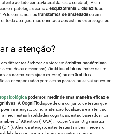
atento ao lado contra-lateral da lesão cerebral). Além
esquizofrenia
dislexia
nção em patologias como a
, a
, as
r
transtornos de ansiedade
. Pelo contrário, nos
ou em
ento da atenção, mas orientada aos estímulos ansiogenos
ar a atenção?
âmbitos académicos
a em diferentes âmbitos da vida: em
âmbitos clínicos
ra o estudo ou descansos),
(saber se um
âmbitos
sua vida normal sem ajuda externa) ou em
ão estar capacitados para certos postos, ou se vai aguentar
ropsicológica
podemos medir de uma maneira eficaz e
gnitivas
A CogniFit
.
dispõe de um conjunto de testes que
põem a atenção, como: a atenção focalizada e a atenção
ra medir estas habilidades cognitivas, estão baseados nos
 Variables Of Attention (TOVA), Hooper Visual Organisation
t (CPT). Além da atenção, estes testes também medem o
xibilidade cognitiva, a inibição, a monitorização, a