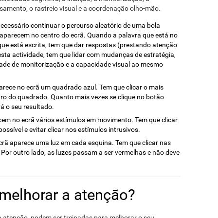
ssamento, o rastreio visual e a coordenação olho-mão.
 necessário continuar o percurso aleatório de uma bola
 aparecem no centro do ecrã. Quando a palavra que está no
que está escrita, tem que dar respostas (prestando atenção
sta actividade, tem que lidar com mudanças de estratégia,
dade de monitorização e a capacidade visual ao mesmo
parece no ecrã um quadrado azul. Tem que clicar o mais
tro do quadrado. Quanto mais vezes se clique no botão
á o seu resultado.
cem no ecrã vários estímulos em movimento. Tem que clicar
ossível e evitar clicar nos estímulos intrusivos.
ecrã aparece uma luz em cada esquina. Tem que clicar nas
 Por outro lado, as luzes passam a ser vermelhas e não deve
 melhorar a atenção?
 a atenção, podem ser treinadas para melhorar o seu