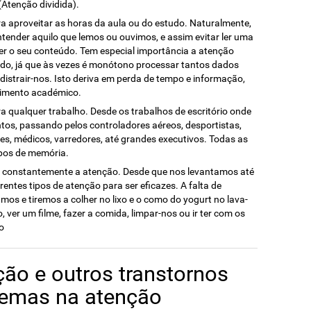
tenção dividida).
ra aproveitar as horas da aula ou do estudo. Naturalmente,
ender aquilo que lemos ou ouvimos, e assim evitar ler uma
er o seu conteúdo. Tem especial importância a atenção
udo, já que às vezes é monótono processar tantos dados
istrair-nos. Isto deriva em perda de tempo e informação,
dimento académico.
 qualquer trabalho. Desde os trabalhos de escritório onde
tos, passando pelos controladores aéreos, desportistas,
s, médicos, varredores, até grandes executivos. Todas as
ipos de memória.
 constantemente a atenção. Desde que nos levantamos até
entes tipos de atenção para ser eficazes. A falta de
s e tiremos a colher no lixo e o como do yogurt no lava-
ro, ver um filme, fazer a comida, limpar-nos ou ir ter com os
o
ão e outros transtornos
lemas na atenção