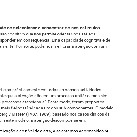
de de seleccionar e concentrar-se nos estímulos
esso cognitivo que nos permite orientar-nos até aos
responder em consequência. Esta capacidade cognitiva é de
iamente. Por sorte, podemos melhorar a atenção com um
ticipa prácticamente em todas as nossas actividades
ente que a atenção não era um processo unitário, mas sim
b-processos atencionais". Deste modo, foram propostos
a mais fiel possível cada um dos sub-componentes. O modelo
berg y Mateer (1987, 1989), baseado nos casos clínicos da
com este modelo, a atenção descompõe-se em:
activação e ao nível de alerta, a se estamos adormecidos ou