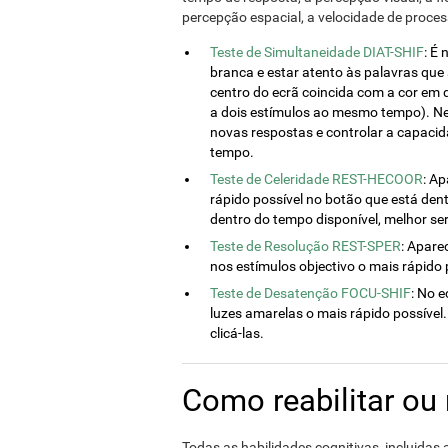
percepção espacial, a velocidade de proce
Teste de Simultaneidade DIAT-SHIF
: É
branca e estar atento às palavras que
centro do ecrã coincida com a cor em 
a dois estímulos ao mesmo tempo). Ne
novas respostas e controlar a capaci
tempo.
Teste de Celeridade REST-HECOOR
: A
rápido possível no botão que está den
dentro do tempo disponível, melhor ser
Teste de Resolução REST-SPER
: Apare
nos estímulos objectivo o mais rápido p
Teste de Desatenção FOCU-SHIF
: No 
luzes amarelas o mais rápido possível.
clicá-las.
Como reabilitar ou
Todas as habilidades cognitivas, incluidas