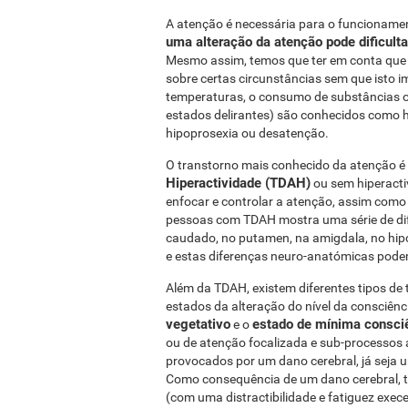
A atenção é necessária para o funcionamen
uma alteração da atenção pode dificult
Mesmo assim, temos que ter em conta que 
sobre certas circunstâncias sem que isto i
temperaturas, o consumo de substâncias ou
estados delirantes) são conhecidos como 
hipoprosexia ou desatenção.
O transtorno mais conhecido da atenção é
Hiperactividade (TDAH)
ou sem hiperacti
enfocar e controlar a atenção, assim como
pessoas com TDAH mostra uma série de di
caudado, no putamen, na amigdala, no hipo
e estas diferenças neuro-anatómicas pode
Além da TDAH, existem diferentes tipos de 
estados da alteração do nível da consciên
vegetativo
estado de mínima consci
e o
ou de atenção focalizada e sub-processos 
provocados por um dano cerebral, já seja
Como consequência de um dano cerebral, 
(com uma distractibilidade e fatiguez exec