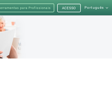
Português
erramentas para Profissionais
ACESSO