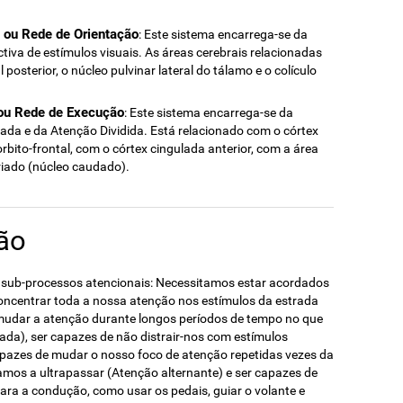
 ou Rede de Orientação
: Este sistema encarrega-se da
tiva de estímulos visuais. As áreas cerebrais relacionadas
posterior, o núcleo pulvinar lateral do tálamo e o colículo
 ou Rede de Execução
: Este sistema encarrega-se da
ada e da Atenção Dividida. Está relacionado com o córtex
orbito-frontal, com o córtex cingulada anterior, com a área
iado (núcleo caudado).
ão
sub-processos atencionais: Necessitamos estar acordados
concentrar toda a nossa atenção nos estímulos da estrada
 mudar a atenção durante longos períodos de tempo no que
ada), ser capazes de não distrair-nos com estímulos
 capazes de mudar o nosso foco de atenção repetidas vezes da
amos a ultrapassar (Atenção alternante) e ser capazes de
para a condução, como usar os pedais, guiar o volante e