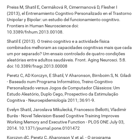
Preiss M, Shatil E, Cermáková R, Cimermanová D, Flesher I
(2013), el Entrenamiento Cognitivo Personalizado en el Trastorno
Unipolar y Bipolar: un estudio del funcionamiento cognitivo.
Frontiers in Human Neuroscience doi:
10.3389/fnhum.2013.00108.
Shatil E (2013). O treino cognitivo e a actividade física
combinados melhoram as capacidades cognitivas mais que cada
um por separado? Um ensaio controlado de quatro condições
aleatórias entre adultos saudáveis. Front. Aging Neurosci. 5:8.
doi: 10.3389/fnagi.2013.00008
Peretz C, AD Korczyn, E Shatil, V Aharonson, Birnboim S, N. Giladi
- Baseado num Programa Informático, Treino Cognitivo
Personalizado versus Jogos de Computador Clássicos: Um
Estudo Aleatório, Duplo Cego, Prospectivo da Estimulação
Cognitiva - Neuroepidemiología 2011; 36:91-9.
Evelyn Shatil, Jaroslava Mikulecká, Francesco Bellotti, Vladimír
Burěs - Novel Television-Based Cognitive Training Improves
Working Memory and Executive Function - PLOS ONE July 03,
2014. 10.1371/journal.pone.0101472
Korczyn dC, Peretz C, Aharonson V, et al. - O programa