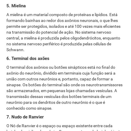
5. Mielina
A mielina é um material composto de proteínas e lipídios. Está
formando bainhas ao redor dos axônios neuronais, o que lhes
permite ser protegidos, isolados e até 100 vezes mais eficientes
na transmissão do potencial de ação. No sistema nervoso
central, a mielina é produzida pelos oligodendrócitos, enquanto
no sistema nervoso periférico é produzida pelas células de
Schwann.
6. Terminal dos axões
O terminal dos axônios ou botões sinápticos está no final do
axônio do neurônio, dividido em terminais cuja função será a
união com outros neurônios e, portanto, capaz de formar a
sinapse. Os botões do terminal são onde os neurotransmissores
são armazenados, em pequenas lojas chamadas vesículas. A
transmissão dessas vesículas dos botões terminais de um
neurônio para os dendritos de outro neurônio é o que é
conhecido como sinapse.
7. Nudo de Ranvier
O Nó de Ranvier é o espaço ou espaço existente entre cada