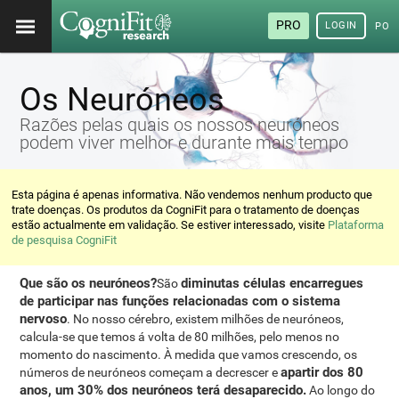
PRO
LOGIN
POR
Os Neuróneos
Razões pelas quais os nossos neuróneos
podem viver melhor e durante mais tempo
Esta página é apenas informativa. Não vendemos nenhum producto que
trate doenças. Os produtos da CogniFit para o tratamento de doenças
estão actualmente em validação. Se estiver interessado, visite
Plataforma
de pesquisa CogniFit
Que são os neuróneos?
diminutas células encarregues
São
de participar nas funções relacionadas com o sistema
nervoso
. No nosso cérebro, existem milhões de neuróneos,
calcula-se que temos á volta de 80 milhões, pelo menos no
momento do nascimento. À medida que vamos crescendo, os
apartir dos 80
números de neuróneos começam a decrescer e
anos, um 30% dos neuróneos terá desaparecido.
Ao longo do