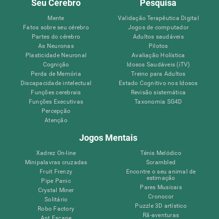
Seu Cérebro
Pesquisa
Mente
Validação Terapêutica Digital
Fatos sobre seu cérebro
Jogos de computador
Partes do cérebro
Adultos saudáveis
As Neuronas
Pilotos
Plasticidade Neuronal
Avaliação Holística
Cognição
Idosos Saudáveis (iTV)
Perda de Memória
Treino para Adultos
Discapacidade intelectual
Estado Cognitivo nos Idosos
Funções cerebrais
Revisão sistemática
Funções Executivas
Taxonomia SG4D
Percepção
Atenção
Jogos Mentais
Xadrez On-line
Ténis Melódico
Minipalavras cruzadas
Scrambled
Fruit Frenzy
Encontre o seu animal de
estimação
Pipe Panic
Pares Musicais
Crystal Miner
Cronocor
Solitário
Puzzle 3D artístico
Robo Factory
Rã-aventuras
Ant Escape