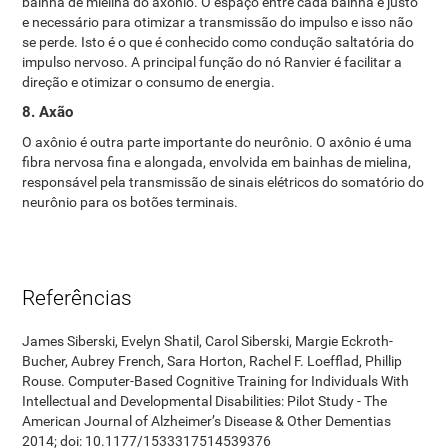
bainha de mielina do axônio. O espaço entre cada bainha é justo
e necessário para otimizar a transmissão do impulso e isso não
se perde. Isto é o que é conhecido como condução saltatória do
impulso nervoso. A principal função do nó Ranvier é facilitar a
direção e otimizar o consumo de energia.
8. Axão
O axônio é outra parte importante do neurônio. O axônio é uma
fibra nervosa fina e alongada, envolvida em bainhas de mielina,
responsável pela transmissão de sinais elétricos do somatório do
neurônio para os botões terminais.
Referências
James Siberski, Evelyn Shatil, Carol Siberski, Margie Eckroth-
Bucher, Aubrey French, Sara Horton, Rachel F. Loefflad, Phillip
Rouse. Computer-Based Cognitive Training for Individuals With
Intellectual and Developmental Disabilities: Pilot Study - The
American Journal of Alzheimer’s Disease & Other Dementias
2014; doi: 10.1177/1533317514539376