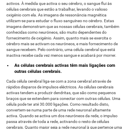
activos. À medida que activa o seu cérebro, o sangue flui às
células cerebrais que estão a trabalhar, levando o valioso
oxigénio com ela. As imagens de ressonância magnética
utilizam-se para estudar o fluxo sanguíneo no cérebro. Estas
imagens demonstram que as nossas células cerebrais, também
conhecidas como neuróneos, são muito dependentes do
fornecimento de oxigénio. Assim, quanto mais se exercita o
cérebro mais se activam os neuróneos, e mais fornecimento de
sangue recebem. Pelo contrário, uma célula cerebral que está
inactiva recebe cada vez menos sangue e acabará por morrer.
As células cerebrais activas têm mais ligações com
outras células cerebrais.
Cada célula cerebral liga-se com a zona cerebral através de
rápidos disparos de impulsos eléctricos. As células cerebrais
activas tendem a produzir dendritas, que são como pequenos
braços que se extendem para conectar com outras células. Uma
célula pode ter até 30.000 ligações. Como resultado disto,
convertem-se numa parte de uma rede neuronal altamente
activa. Quando se activa um dos neuróneos da rede, o impulso
passa através de toda a rede, activando o resto de células
cerebrais. Quanto maior seja a rede neuronal à que pertence uma