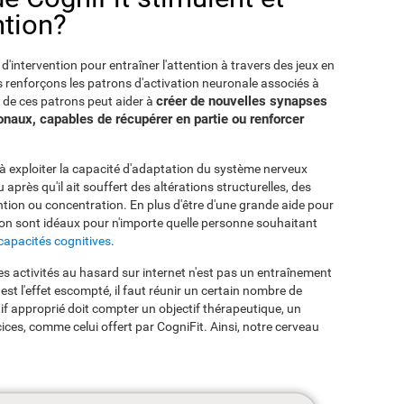
ntion?
'intervention pour entraîner l'attention à travers des jeux en
s renforçons les patrons d'activation neuronale associés à
créer de nouvelles synapses
on de ces patrons peut aider à
onaux, capables de récupérer en partie ou renforcer
 à exploiter la capacité d'adaptation du système nerveux
près qu'il ait souffert des altérations structurelles, des
ention ou concentration. En plus d'être d'une grande aide pour
ntion sont idéaux pour n'importe quelle personne souhaitant
capacités cognitives
.
s activités au hasard sur internet n'est pas un entraînement
est l'effet escompté, il faut réunir un certain nombre de
f approprié doit compter un objectif thérapeutique, un
ices, comme celui offert par CogniFit. Ainsi, notre cerveau