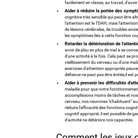
facilement en classe, au travail, d'avoir
Aider à réduire la portée des sympt
cognitive très sensible qui peut être 
l'attention est le TDAH, mais l'attentio
de lésions cérébrales, de troubles anxie
les symptômes liés à cette fonction co
Retarder la détérioration de l'attent
avoir de plsu en plus de mal à se conc
d'une activité à la fois. Cela peut se p
vieillissement du cerveau ou d'une mal
exercices d'attention appropriés peuven
défience ne peut pas être évitée,il est p
Aider à prevenir les difficultés d'att
maladie pour que notre fonctionnement 
accomplissons moins de tâches et nos 
cerveau, nos neurones "s'habituent" au 
réduire l'efficacité des fonctions cog
cognitif approprié, il est possible de 
d'activité ne détériore nos capacités.
Comment les jeux d