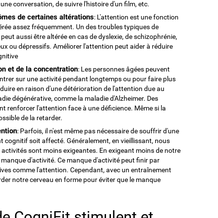
 une conversation, de suivre l'histoire d'un film, etc.
ômes de certaines altérations
: L'attention est une fonction
altérée assez fréquemment. Un des troubles typiques de
n peut aussi être altérée en cas de dyslexie, de schizophrénie,
ux ou dépressifs. Améliorer l'attention peut aider à réduire
gnitive
ion et de la concentration
: Les personnes âgées peuvent
entrer sur une activité pendant longtemps ou pour faire plus
roduire en raison d'une détérioration de l'attention due au
adie dégénérative, comme la maladie d'Alzheimer. Des
t renforcer l'attention face à une déficience. Même si la
ossible de la retarder.
ention
: Parfois, il n'est même pas nécessaire de souffrir d'une
cognitif soit affecté. Généralement, en vieillissant, nous
activités sont moins exigeantes. En exigeant moins de notre
manque d'activité. Ce manque d'activité peut finir par
nitives comme l'attention. Cependant, avec un entraînement
garder notre cerveau en forme pour éviter que le manque
e CogniFit stimulent et