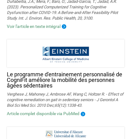
Duñabeitia, J.A.; Mera, F.; Baro, Ó.; Jadad-Garcia, T.; Jadad, A.R.
(2023). Personalized Computerized Training for Cognitive
Dysfunction after COVID-19: A Before-and-After Feasibility Pilot
Study. Int. J. Environ. Res. Public Health, 20, 3100.
Voir l'article en texte intégral
Le programme d'entrainement personnalisé de
CogniFit améliore la mobilité des personnes
âgées sédentaires
Verghese J, Mahoney J, Ambrose AF, Wang C, Holtzer R. - Effect of
cognitive remediation on gait in sedentary seniors - J Gerontol A
Biol Sci Med Sci. 2010 Dec;65(12):1338-43.
Article complet disponible via PubMed