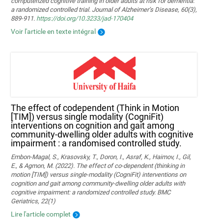
computerized cognitive training in older adults at risk for dementia:
a randomized controlled trial. Journal of Alzheimer’s Disease, 60(3),
889-911.
https://doi.org/10.3233/jad-170404
Voir l'article en texte intégral
The effect of codependent (Think in Motion
[TIM]) versus single modality (CogniFit)
interventions on cognition and gait among
community-dwelling older adults with cognitive
impairment : a randomised controlled study.
Embon-Magal, S., Krasovsky, T., Doron, I., Asraf, K., Haimov, I., Gil,
E., & Agmon, M. (2022). The effect of co-dependent (thinking in
motion [TIM]) versus single-modality (CogniFit) interventions on
cognition and gait among community-dwelling older adults with
cognitive impairment: a randomized controlled study. BMC
Geriatrics, 22(1)
Lire l'article complet