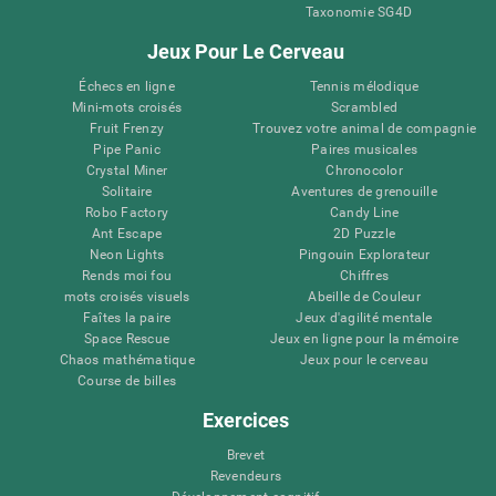
Taxonomie SG4D
Jeux Pour Le Cerveau
Échecs en ligne
Tennis mélodique
Mini-mots croisés
Scrambled
Fruit Frenzy
Trouvez votre animal de compagnie
Pipe Panic
Paires musicales
Crystal Miner
Chronocolor
Solitaire
Aventures de grenouille
Robo Factory
Candy Line
Ant Escape
2D Puzzle
Neon Lights
Pingouin Explorateur
Rends moi fou
Chiffres
mots croisés visuels
Abeille de Couleur
Faîtes la paire
Jeux d'agilité mentale
Space Rescue
Jeux en ligne pour la mémoire
Chaos mathématique
Jeux pour le cerveau
Course de billes
Exercices
Brevet
Revendeurs