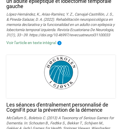
un adulte épileptique et lobectomie temporale
gauche
López-Hernández, K., Arias-Ramírez, Y. Z., Carvajal-Castrillón, J. S.,
& Pineda-Salazar, D. A. (2022). Rehabilitación neuropsicológica en
memoria declarativa y la funcionalidad en un adulto con epilepsia y
lobectomía temporal izquierda. Revista Ecuatoriana De Neurologia,
31(1), 33–39. https://doi.org/10.46997/revecuatneurol31100033
Voir l'article en texte intégral
Les séances d'entraînement personnalisé de
CogniFit pour la prévention de la démence
McCallum S., Boletsis C. (2013) A Taxonomy of Serious Games for
Dementia. In: Schouten B., Fedtke S., Bekker T., Schijven M.,
Gekker A. (eds) Games for Health. Springer Vieweg, Wiesbaden;