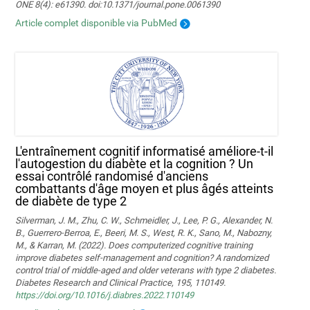
ONE 8(4): e61390. doi:10.1371/journal.pone.0061390
Article complet disponible via PubMed
L'entraînement cognitif informatisé améliore-t-il
l'autogestion du diabète et la cognition ? Un
essai contrôlé randomisé d'anciens
combattants d'âge moyen et plus âgés atteints
de diabète de type 2
Silverman, J. M., Zhu, C. W., Schmeidler, J., Lee, P. G., Alexander, N.
B., Guerrero-Berroa, E., Beeri, M. S., West, R. K., Sano, M., Nabozny,
M., & Karran, M. (2022). Does computerized cognitive training
improve diabetes self-management and cognition? A randomized
control trial of middle-aged and older veterans with type 2 diabetes.
Diabetes Research and Clinical Practice, 195, 110149.
https://doi.org/10.1016/j.diabres.2022.110149