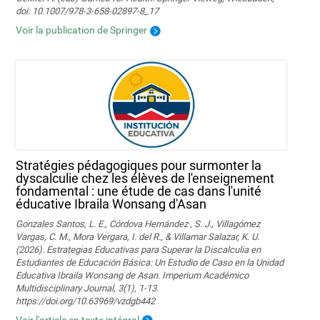
doi: 10.1007/978-3-658-02897-8_17
Voir la publication de Springer
Stratégies pédagogiques pour surmonter la
dyscalculie chez les élèves de l'enseignement
fondamental : une étude de cas dans l'unité
éducative Ibraila Wonsang d'Asan
Gonzales Santos, L. E., Córdova Hernández , S. J., Villagómez
Vargas, C. M., Mora Vergara, I. del R., & Villamar Salazar, K. U.
(2026). Estrategias Educativas para Superar la Discalculia en
Estudiantes de Educación Básica: Un Estudio de Caso en la Unidad
Educativa Ibraila Wonsang de Asan. Imperium Académico
Multidisciplinary Journal, 3(1), 1-13.
https://doi.org/10.63969/vzdgb442
Voir l'article en texte intégral