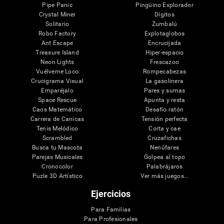
Pipe Panic
Pingüino Explorador
Crystal Miner
Dígitos
Solitario
Zumbalú
Robo Factory
Explotaglobos
Ant Escape
Encrucijada
Treasure Island
Hiper-espacio
Neon Lights
Frescazoo
Vuélveme Loco
Rompecabezas
Crucigrama Visual
La gasolinera
Emparéjalo
Pares y sumas
Space Rescue
Apunta y resta
Caos Matemático
Desafío ratón
Carrera de Canicas
Tensión perfecta
Tenis Melódico
Corta y cae
Scrambled
Cruzafichas
Busca tu Mascota
Nenúfares
Parejas Musicales
Golpea al topo
Cronocolor
Palabrájaros
Puzle 3D Artístico
Ver más juegos...
Ejercicios
Para Familias
Para Profesionales