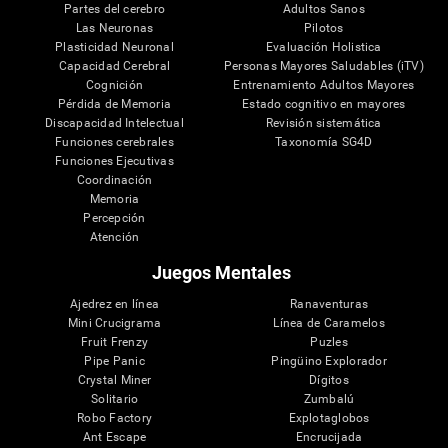
Partes del cerebro
Adultos Sanos
Las Neuronas
Pilotos
Plasticidad Neuronal
Evaluación Holistica
Capacidad Cerebral
Personas Mayores Saludables (iTV)
Cognición
Entrenamiento Adultos Mayores
Pérdida de Memoria
Estado cognitivo en mayores
Discapacidad Intelectual
Revisión sistemática
Funciones cerebrales
Taxonomía SG4D
Funciones Ejecutivas
Coordinación
Memoria
Percepción
Atención
Juegos Mentales
Ajedrez en línea
Ranaventuras
Mini Crucigrama
Línea de Caramelos
Fruit Frenzy
Puzles
Pipe Panic
Pingüino Explorador
Crystal Miner
Dígitos
Solitario
Zumbalú
Robo Factory
Explotaglobos
Ant Escape
Encrucijada