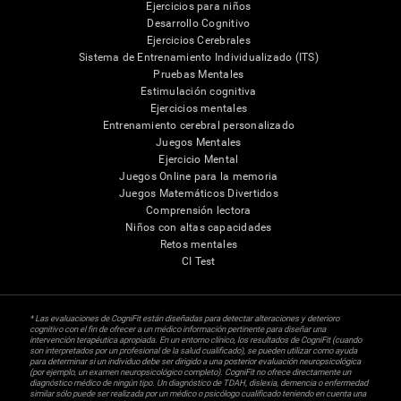
Ejercicios para niños
Desarrollo Cognitivo
Ejercicios Cerebrales
Sistema de Entrenamiento Individualizado (ITS)
Pruebas Mentales
Estimulación cognitiva
Ejercicios mentales
Entrenamiento cerebral personalizado
Juegos Mentales
Ejercicio Mental
Juegos Online para la memoria
Juegos Matemáticos Divertidos
Comprensión lectora
Niños con altas capacidades
Retos mentales
CI Test
* Las evaluaciones de CogniFit están diseñadas para detectar alteraciones y deterioro
cognitivo con el fin de ofrecer a un médico información pertinente para diseñar una
intervención terapéutica apropiada. En un entorno clínico, los resultados de CogniFit (cuando
son interpretados por un profesional de la salud cualificado), se pueden utilizar como ayuda
para determinar si un individuo debe ser dirigido a una posterior evaluación neuropsicológica
(por ejemplo, un examen neuropsicológico completo). CogniFit no ofrece directamente un
diagnóstico médico de ningún tipo. Un diagnóstico de TDAH, dislexia, demencia o enfermedad
similar sólo puede ser realizada por un médico o psicólogo cualificado teniendo en cuenta una