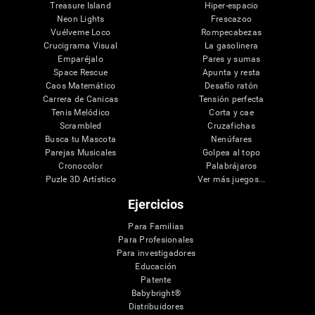
Treasure Island
Hiper-espacio
Neon Lights
Frescazoo
Vuélveme Loco
Rompecabezas
Crucigrama Visual
La gasolinera
Emparéjalo
Pares y sumas
Space Rescue
Apunta y resta
Caos Matemático
Desafío ratón
Carrera de Canicas
Tensión perfecta
Tenis Melódico
Corta y cae
Scrambled
Cruzafichas
Busca tu Mascota
Nenúfares
Parejas Musicales
Golpea al topo
Cronocolor
Palabrájaros
Puzle 3D Artístico
Ver más juegos...
Ejercicios
Para Familias
Para Profesionales
Para investigadores
Educación
Patente
Babybright®
Distribuidores