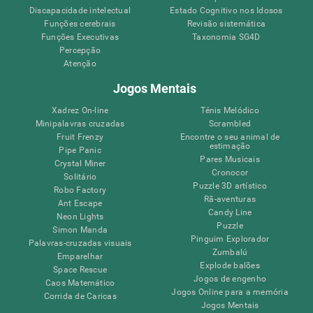
Discapacidade intelectual
Estado Cognitivo nos Idosos
Funções cerebrais
Revisão sistemática
Funções Executivas
Taxonomia SG4D
Percepção
Atenção
Jogos Mentais
Xadrez On-line
Ténis Melódico
Minipalavras cruzadas
Scrambled
Fruit Frenzy
Encontre o seu animal de
estimação
Pipe Panic
Pares Musicais
Crystal Miner
Cronocor
Solitário
Puzzle 3D artístico
Robo Factory
Rã-aventuras
Ant Escape
Candy Line
Neon Lights
Puzzle
Simon Manda
Pinguim Explorador
Palavras-cruzadas visuais
Zumbalú
Emparelhar
Explode balões
Space Rescue
Jogos de engenho
Caos Matemático
Jogos Online para a memória
Corrida de Caricas
Jogos Mentais