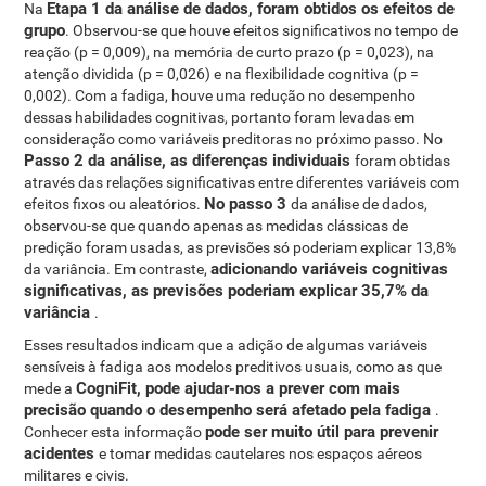
Etapa 1 da análise de dados, foram obtidos os efeitos de
Na
grupo
. Observou-se que houve efeitos significativos no tempo de
reação (p = 0,009), na memória de curto prazo (p = 0,023), na
atenção dividida (p = 0,026) e na flexibilidade cognitiva (p =
0,002). Com a fadiga, houve uma redução no desempenho
dessas habilidades cognitivas, portanto foram levadas em
consideração como variáveis ​​preditoras no próximo passo. No
Passo 2 da análise, as diferenças individuais
foram obtidas
através das relações significativas entre diferentes variáveis ​​com
No passo 3
efeitos fixos ou aleatórios.
da análise de dados,
observou-se que quando apenas as medidas clássicas de
predição foram usadas, as previsões só poderiam explicar 13,8%
adicionando variáveis ​​cognitivas
da variância. Em contraste,
significativas, as previsões poderiam explicar 35,7% da
variância
.
Esses resultados indicam que a adição de algumas variáveis ​​
sensíveis à fadiga aos modelos preditivos usuais, como as que
CogniFit, pode ajudar-nos a prever com mais
mede a
precisão quando o desempenho será afetado pela fadiga
.
pode ser muito útil para prevenir
Conhecer esta informação
acidentes
e tomar medidas cautelares nos espaços aéreos
militares e civis.