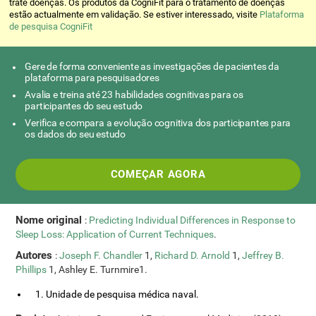
trate doenças. Os produtos da CogniFit para o tratamento de doenças
estão actualmente em validação. Se estiver interessado, visite
Plataforma
de pesquisa CogniFit
Gere de forma conveniente as investigações de pacientes da
plataforma para pesquisadores
Avalia e treina até 23 habilidades cognitivas para os
participantes do seu estudo
Verifica e compara a evolução cognitiva dos participantes para
os dados do seu estudo
COMEÇAR AGORA
Nome original
:
Predicting Individual Differences in Response to
Sleep Loss: Application of Current Techniques
.
Autores
:
Joseph F. Chandler
1,
Richard D. Arnold
1,
Jeffrey B.
Phillips
1, Ashley E. Turnmire1.
1. Unidade de pesquisa médica naval.