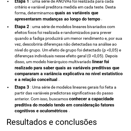
Etapa 1
: uma série de ANOVAs foi realizada para cada
critério e variável preditora medida em cada teste. Desta
quais as variáveis que ​​
forma, determinamos
apresentaram mudanças ao longo do tempo
.
Etapa 2
: uma série de modelos lineares bivariados com
efeitos fixos foi realizada e randomizados para prever
quando a fadiga produzirá um menor rendimento e, por sua
vez, descobriria diferenças não detectadas na análise ao
nível do grupo. Um efeito de grupo foi detectado (p <0,05) e
diferenças individuais nesse efeito geral (0 <0,05). Depois
linear foi
disso, um modelo hierárquico multivariado
realizado para saber quais as variáveis ​​preditivas que
compararam a variância explicativa no nível estatístico
e a relação conceitual
.
Etapa 3
: Uma série de modelos lineares gerais foi feita a
partir das variáveis ​​predictoras significativas do passo
conhecer a capacidade
anterior. Com isso, buscamos
preditiva do modelo tendo em consideração fatores
cognitivos e oculométricos
.
Resultados e conclusões