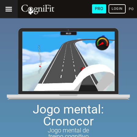
PRO
LOGIN
POR
Jogo mental:
Cronocor
Jogo mental de
treino cognitivo