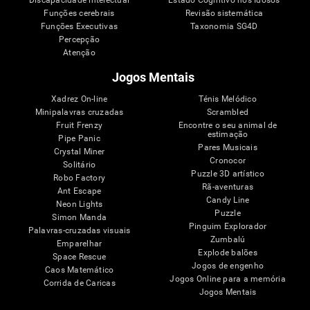
Discapacidade intelectual
Estado Cognitivo nos Idosos
Funções cerebrais
Revisão sistemática
Funções Executivas
Taxonomia SG4D
Percepção
Atenção
Jogos Mentais
Xadrez On-line
Ténis Melódico
Minipalavras cruzadas
Scrambled
Fruit Frenzy
Encontre o seu animal de
estimação
Pipe Panic
Pares Musicais
Crystal Miner
Cronocor
Solitário
Puzzle 3D artístico
Robo Factory
Rã-aventuras
Ant Escape
Candy Line
Neon Lights
Puzzle
Simon Manda
Pinguim Explorador
Palavras-cruzadas visuais
Zumbalú
Emparelhar
Explode balões
Space Rescue
Jogos de engenho
Caos Matemático
Jogos Online para a memória
Corrida de Caricas
Jogos Mentais