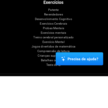
Exercícios
Patente
Revendedores
Desenvolvimento Cognitivo
Exercícios Cerebrais
Probas Mentais
Exercícios mentais
Treino cerebral personalizado
Exercício Mental
Jogos divertidos de matemática
Compreensão de leitura
Crianças superdotadas
Precisa de ajuda?
Batalhas cerebrais
Teste de QI
Condições de uso
Política de Privacidade
Equipe Diretiva
Sala de imprensa CogniFit
Media Kit
Torne-se um afiliado
Torne-se um revendedor
Contato
Ajuda
Declaração de Acessibilidade