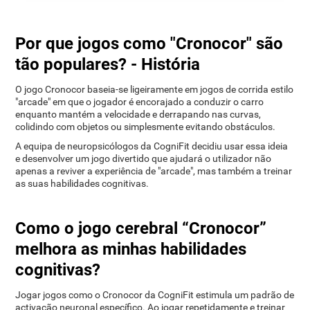
Por que jogos como "Cronocor" são
tão populares? - História
O jogo Cronocor baseia-se ligeiramente em jogos de corrida estilo
"arcade" em que o jogador é encorajado a conduzir o carro
enquanto mantém a velocidade e derrapando nas curvas,
colidindo com objetos ou simplesmente evitando obstáculos.
A equipa de neuropsicólogos da CogniFit decidiu usar essa ideia
e desenvolver um jogo divertido que ajudará o utilizador não
apenas a reviver a experiência de "arcade", mas também a treinar
as suas habilidades cognitivas.
Como o jogo cerebral “Cronocor”
melhora as minhas habilidades
cognitivas?
Jogar jogos como o Cronocor da CogniFit estimula um padrão de
activação neuronal específico. Ao jogar repetidamente e treinar