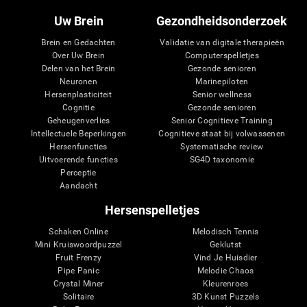
Uw Brein
Gezondheidsonderzoek
Brein en Gedachten
Validatie van digitale therapieën
Over Uw Brein
Computerspelletjes
Delen van het Brein
Gezonde senioren
Neuronen
Marinepiloten
Hersenplasticiteit
Senior wellness
Cognitie
Gezonde senioren
Geheugenverlies
Senior Cognitieve Training
Intellectuele Beperkingen
Cognitieve staat bij volwassenen
Hersenfuncties
Systematische review
Uitvoerende functies
SG4D taxonomie
Perceptie
Aandacht
Hersenspelletjes
Schaken Online
Melodisch Tennis
Mini Kruiswoordpuzzel
Geklutst
Fruit Frenzy
Vind Je Huisdier
Pipe Panic
Melodie Chaos
Crystal Miner
Kleurenroes
Solitaire
3D Kunst Puzzels