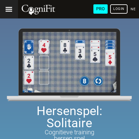
PRO
LOGIN
NED
Hersenspel:
Solitaire
Cognitieve training
hersen spel