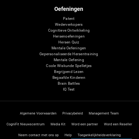
Oefeningen
Patent
Wederverkopers
Cognitieve Ontwikkeling
Hersenoefeningen
Hersen Quiz
Mentale Oefeningen
Gepersonaliseerde Hersentraining
Mentale Oefening
Coole Wiskunde Spelletjes
Begrijpend Lezen
Begaafde Kinderen
Brain Battles
IQ Test
Algemene Voorwaarden
Privacybeleid
Management Team
CogniFit Nieuwscentrum
Media Kit
Word een partner
Word een Reseller
Neem contact met ons op
Help
Toegankelijkheidsverklaring