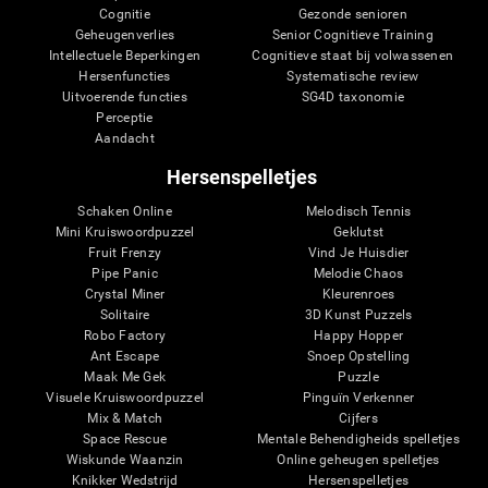
Cognitie
Gezonde senioren
Geheugenverlies
Senior Cognitieve Training
Intellectuele Beperkingen
Cognitieve staat bij volwassenen
Hersenfuncties
Systematische review
Uitvoerende functies
SG4D taxonomie
Perceptie
Aandacht
Hersenspelletjes
Schaken Online
Melodisch Tennis
Mini Kruiswoordpuzzel
Geklutst
Fruit Frenzy
Vind Je Huisdier
Pipe Panic
Melodie Chaos
Crystal Miner
Kleurenroes
Solitaire
3D Kunst Puzzels
Robo Factory
Happy Hopper
Ant Escape
Snoep Opstelling
Maak Me Gek
Puzzle
Visuele Kruiswoordpuzzel
Pinguïn Verkenner
Mix & Match
Cijfers
Space Rescue
Mentale Behendigheids spelletjes
Wiskunde Waanzin
Online geheugen spelletjes
Knikker Wedstrijd
Hersenspelletjes