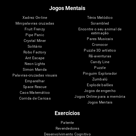
Jogos Mentais
Xadrez On-line
Ténis Melódico
Minipalavras cruzadas
Scrambled
Fruit Frenzy
Encontre o seu animal de
estimação
Pipe Panic
Pares Musicais
Crystal Miner
Cronocor
Solitário
Puzzle 3D artístico
Robo Factory
Rã-aventuras
Ant Escape
Candy Line
Neon Lights
Puzzle
Simon Manda
Pinguim Explorador
Palavras-cruzadas visuais
Zumbalú
Emparelhar
Explode balões
Space Rescue
Jogos de engenho
Caos Matemático
Jogos Online para a memória
Corrida de Caricas
Jogos Mentais
Exercícios
Patente
Revendedores
Desenvolvimento Cognitivo