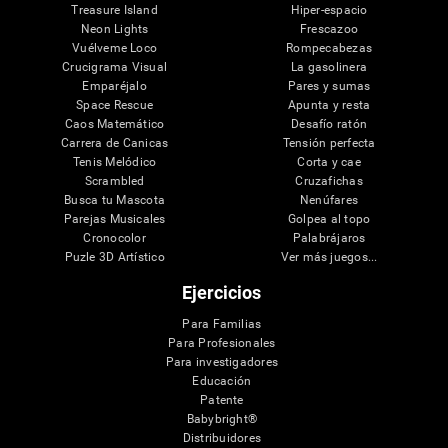
Treasure Island
Hiper-espacio
Neon Lights
Frescazoo
Vuélveme Loco
Rompecabezas
Crucigrama Visual
La gasolinera
Emparéjalo
Pares y sumas
Space Rescue
Apunta y resta
Caos Matemático
Desafío ratón
Carrera de Canicas
Tensión perfecta
Tenis Melódico
Corta y cae
Scrambled
Cruzafichas
Busca tu Mascota
Nenúfares
Parejas Musicales
Golpea al topo
Cronocolor
Palabrájaros
Puzle 3D Artístico
Ver más juegos...
Ejercicios
Para Familias
Para Profesionales
Para investigadores
Educación
Patente
Babybright®
Distribuidores