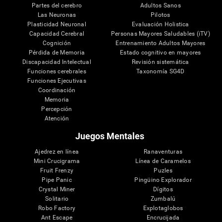
Partes del cerebro
Adultos Sanos
Las Neuronas
Pilotos
Plasticidad Neuronal
Evaluación Holistica
Capacidad Cerebral
Personas Mayores Saludables (iTV)
Cognición
Entrenamiento Adultos Mayores
Pérdida de Memoria
Estado cognitivo en mayores
Discapacidad Intelectual
Revisión sistemática
Funciones cerebrales
Taxonomía SG4D
Funciones Ejecutivas
Coordinación
Memoria
Percepción
Atención
Juegos Mentales
Ajedrez en línea
Ranaventuras
Mini Crucigrama
Línea de Caramelos
Fruit Frenzy
Puzles
Pipe Panic
Pingüino Explorador
Crystal Miner
Dígitos
Solitario
Zumbalú
Robo Factory
Explotaglobos
Ant Escape
Encrucijada