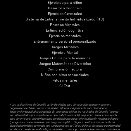
Ejercicios para niños
Desarrollo Cognitivo
Ejercicios Cerebrales
Sistema de Entrenamiento Individualizado (ITS)
Pruebas Mentales
Estimulación cognitiva
Ejercicios mentales
Entrenamiento cerebral personalizado
Juegos Mentales
Ejercicio Mental
Juegos Online para la memoria
Juegos Matemáticos Divertidos
Comprensión lectora
Niños con altas capacidades
Retos mentales
CI Test
* Las evaluaciones de CogniFit están diseñadas para detectar alteraciones y deterioro
cognitivo con el fin de ofrecer a un médico información pertinente para diseñar una
intervención terapéutica apropiada. En un entorno clínico, los resultados de CogniFit (cuando
son interpretados por un profesional de la salud cualificado), se pueden utilizar como ayuda
para determinar si un individuo debe ser dirigido a una posterior evaluación neuropsicológica
(por ejemplo, un examen neuropsicológico completo). CogniFit no ofrece directamente un
diagnóstico médico de ningún tipo. Un diagnóstico de TDAH, dislexia, demencia o enfermedad
similar sólo puede ser realizada por un médico o psicólogo cualificado teniendo en cuenta una