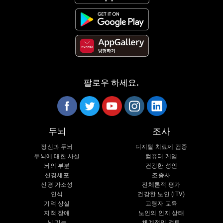
팔로우 하세요.
두뇌
조사
정신과 두뇌
디지털 치료제 검증
두뇌에 대한 사실
컴퓨터 게임
뇌의 부분
건강한 성인
신경세포
조종사
신경 가소성
전체론적 평가
인식
건강한 노인 (iTV)
기억 상실
고령자 교육
지적 장애
노인의 인지 상태
뇌 기능
체계적인 검토