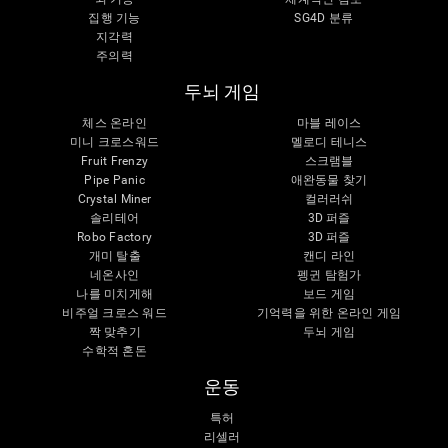
집행 기능
SG4D 분류
지각력
주의력
두뇌 게임
체스 온라인
마블 레이스
미니 크로스워드
멜로디 테니스
Fruit Frenzy
스크램블
Pipe Panic
애완동물 찾기
Crystal Miner
컬러러쉬
솔리테어
3D 퍼즐
Robo Factory
3D 퍼즐
개미 탈출
캔디 라인
네온사인
펭귄 탐험가
나를 미치게해
보드 게임
비주얼 크로스 워드
기억력을 위한 온라인 게임
짝 맞추기
두뇌 게임
수학적 혼돈
운동
특허
리셀러