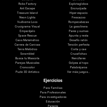
Robo Factory
Explotaglobos
Ant Escape
Encrucijada
Treasure Island
Hiper-espacio
Neon Lights
Frescazoo
Vuélveme Loco
Rompecabezas
Crucigrama Visual
La gasolinera
Emparéjalo
Pares y sumas
Space Rescue
Apunta y resta
Caos Matemático
Desafío ratón
Carrera de Canicas
Tensión perfecta
Tenis Melódico
Corta y cae
Scrambled
Cruzafichas
Busca tu Mascota
Nenúfares
Parejas Musicales
Golpea al topo
Cronocolor
Palabrájaros
Puzle 3D Artístico
Ver más juegos...
Ejercicios
Para Familias
Para Profesionales
Para investigadores
Educación
Patente