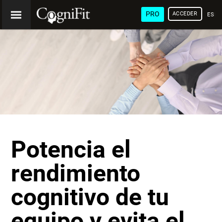
PRO
ACCEDER
ESP
Potencia el
rendimiento
cognitivo de tu
equipo y evita el