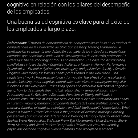
cognitivo en relación con los pilares del desempeño
de los empleados.
Una buena salud cognitiva es clave para el éxito de
los empleados a largo plazo.
Referencias:
El marco de entrenamiento de competencias se basa en el modelo de
competencias de la Universidad de Ohio:
Competency Training Framework
. A
continuación se presenta una
definición completa
de los indicadores específicos
operados que constituyen cada una de las categorías de desarrollo profesional. |
Liderazgo:
The neurobiology of focus and distraction: The case for incorporating
mindfulness into leadership
-
Cognitive Agility as a Factor in Human Performance
Optimization
-
Executive dysfunction, brain aging, and political leadership
| Gestión:
Cognitive load theory for training health professionals in the workplace
-
Self-
regulation at work
| Procesamiento de información:
The effect of physical activity
breaks, including motor-cognitive coordination exercises, on employees' cognitive
functions in the workplace
-
Processing speed and executive functions in cognitive
aging: how to disentangle their mutual relationship?
-
Temporal Information
Processing and its Relation to Executive Functions in Elderly Individuals
|
Conocimiento:
The role of cognitive resources for subjective work ability and health
in nursing
-
Working memory components that predict word problem solving: Is it
merely a function of reading, calculation, and fluid intelligence?
| Negociación:
What
makes a leader?
-
Critical elements in the process of decision making: a nursing
perspective
| Comunicación:
Differences in Working Memory Capacity Affect Online
Spoken Word Recognition: Evidence From Eye Movements
-
Links Between Short-
Term Memory and Word Retrieval in Aphasia
| Relaciones:
How do attending
physicians describe cognitive overload among their workplace learners?