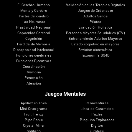
El Cerebro Humano
Validación de las Terapias Digitales
Mente y Cerebro
Juegos de Ordenador
Partes del cerebro
Adultos Sanos
Las Neuronas
Pilotos
Plasticidad Neuronal
Evaluación Holistica
Capacidad Cerebral
Personas Mayores Saludables (iTV)
Cognición
Entrenamiento Adultos Mayores
Pérdida de Memoria
Estado cognitivo en mayores
Discapacidad Intelectual
Revisión sistemática
Funciones cerebrales
Taxonomía SG4D
Funciones Ejecutivas
Coordinación
Memoria
Percepción
Atención
Juegos Mentales
Ajedrez en línea
Ranaventuras
Mini Crucigrama
Línea de Caramelos
Fruit Frenzy
Puzles
Pipe Panic
Pingüino Explorador
Crystal Miner
Dígitos
Solitario
Zumbalú