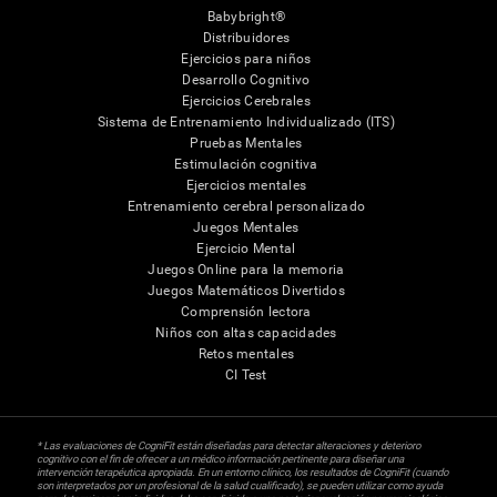
Babybright®
Distribuidores
Ejercicios para niños
Desarrollo Cognitivo
Ejercicios Cerebrales
Sistema de Entrenamiento Individualizado (ITS)
Pruebas Mentales
Estimulación cognitiva
Ejercicios mentales
Entrenamiento cerebral personalizado
Juegos Mentales
Ejercicio Mental
Juegos Online para la memoria
Juegos Matemáticos Divertidos
Comprensión lectora
Niños con altas capacidades
Retos mentales
CI Test
* Las evaluaciones de CogniFit están diseñadas para detectar alteraciones y deterioro
cognitivo con el fin de ofrecer a un médico información pertinente para diseñar una
intervención terapéutica apropiada. En un entorno clínico, los resultados de CogniFit (cuando
son interpretados por un profesional de la salud cualificado), se pueden utilizar como ayuda