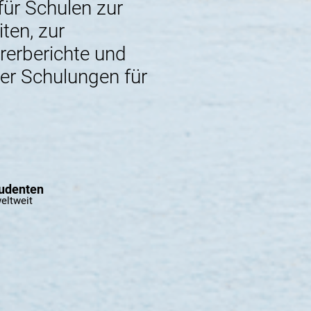
für Schulen zur
ten, zur
rerberichte und
ter Schulungen für
tudenten
weltweit