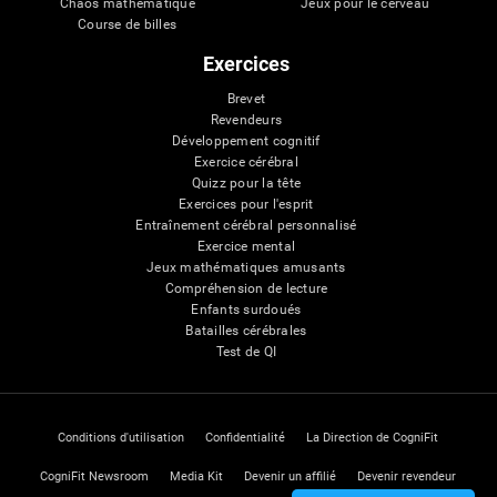
Chaos mathématique
Jeux pour le cerveau
Course de billes
Exercices
Brevet
Revendeurs
Développement cognitif
Exercice cérébral
Quizz pour la tête
Exercices pour l'esprit
Entraînement cérébral personnalisé
Exercice mental
Jeux mathématiques amusants
Compréhension de lecture
Enfants surdoués
Batailles cérébrales
Test de QI
Conditions d'utilisation
Confidentialité
La Direction de CogniFit
CogniFit Newsroom
Media Kit
Devenir un affilié
Devenir revendeur