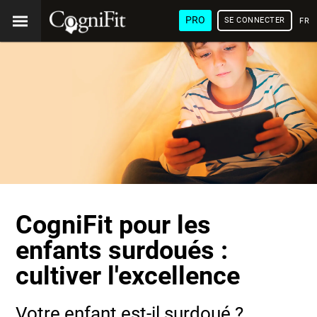
PRO
SE CONNECTER
FRA
CogniFit pour les
enfants surdoués :
cultiver l'excellence
Votre enfant est-il surdoué ?