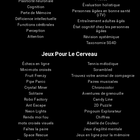
Plasticité neuronale
Évaluation holistique
Cognition
Personnes âgées en bonne santé
Perte de Mémoire
(iTV)
Déficience intellectuelle
Entraînement adultes âgés
Functions cérébrales
État cognitif chez les personnes
Perception
âgées
Attention
Révision systémique
Taxonomie SG4D
Jeux Pour Le Cerveau
Échecs en ligne
Tennis mélodique
Mini-mots croisés
Scrambled
Fruit Frenzy
Trouvez votre animal de compagnie
Pipe Panic
Paires musicales
Crystal Miner
Chronocolor
Solitaire
Aventures de grenouille
Robo Factory
Candy Line
Ant Escape
2D Puzzle
Neon Lights
Pingouin Explorateur
Rends moi fou
Chiffres
mots croisés visuels
Abeille de Couleur
Faîtes la paire
Jeux d'agilité mentale
Space Rescue
Jeux en ligne pour la mémoire