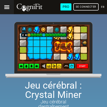
PRO
SE CONNECTER
FRA
Jeu cérébral :
Crystal Miner
Jeu cérébral
d'entraînement