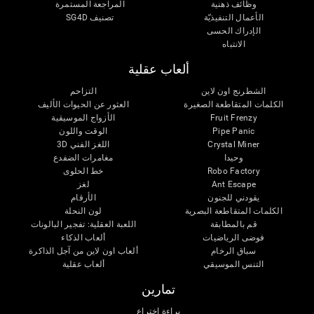
وظائف ذهنية
المراجعة المستمرة
الأعمال التنفيذيّة
تصنيف SG4D
الإدراك الحسى
الانتباه
ألعاب عقلية
الشطرنج اون لاين
التزاحم
الكلمات المتقاطعة الصغيرة
العثور عن الحيوات الأليف
Fruit Frenzy
الأزواج الموسيقية
Pipe Panic
الوقت واللون
Crystal Miner
اللغز الفني 3D
وحيدا
مغامرات الضفدع
Robo Factory
خط الحلوى
Ant Escape
لغز
يقودني للجنون
الأرقام
الكلمات المتقاطعة البصرية
لون النحلة
قم بالمطابقة
اللعبة العقلية: تفجير البالونات
فوضى الرياضيات
ألعاب الذكاء
سباق الرخام
ألعاب اون لاين من آجل الذاكرة
التنس الموسيقي
ألعاب عقلية
تمارين
براءة اختراع