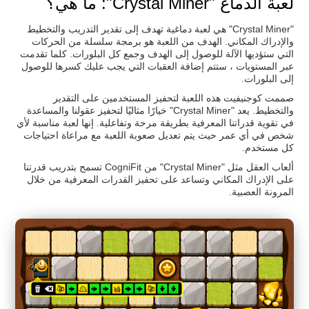
لعبة الدماغ "Crystal Miner": ما هي؟
"Crystal Miner" هي لعبة دماغية تهدف إلى تقدير التدريب والتخطيط
والإدراك المكاني. الهدف من اللعبة هو برمجة سلسلة من الحركات
التي ستؤديها الآلة للوصول إلى الهدف وجمع كل البلورات. كلما تقدمت
عبر المستويات ، ستتم إضافة العقبات التي يجب عليك كسرها للوصول
إلى البلورات.
صممت كوجنيفيت هذه اللعبة لتحفيز المستخدمين على التقدير
والتخطيط. يعد "Crystal Miner" خيارًا مثاليًا لتحفيز عقولنا والمساعدة
في تقوية قدراتنا المعرفية بطريقة مرحة وتفاعلية. إنها لعبة مناسبة لأي
شخص في أي عمر حيث يتم تعديل صعوبة اللعبة مع مراعاة احتياجات
كل مستخدم.
ألعاب العقل مثل "Crystal Miner" من CogniFit تسمح بتدريب قدرتنا
على الإدراك المكاني وتساعد على تحفيز القدرات المعرفية من خلال
المرونة العصبية.