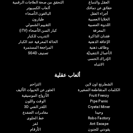
العقل والدماغ
التحقق من صحة العلاجات الرقمية
حقائق عن دماغك
ألعاب الكمبيوتر
أجزاء العقل
البالغون الأصحاء
الخلايا العصبية
طيارون
اللدونة العصبية
التقييم الشمولي
المعرفة
كبار السن الأصحاء (iTV)
فقدان الذاكرة
التدريب للكبار
الإعاقة الذهنية
الحالة المعرفية عند الكبار
وظائف ذهنية
المراجعة المستمرة
الأعمال التنفيذيّة
تصنيف SG4D
الإدراك الحسى
الانتباه
ألعاب عقلية
الشطرنج اون لاين
التزاحم
الكلمات المتقاطعة الصغيرة
العثور عن الحيوات الأليف
Fruit Frenzy
الأزواج الموسيقية
Pipe Panic
الوقت واللون
Crystal Miner
اللغز الفني 3D
وحيدا
مغامرات الضفدع
Robo Factory
خط الحلوى
Ant Escape
لغز
يقودني للجنون
الأرقام