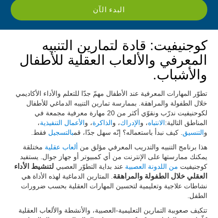
البدء الآن
كوجنيفيت: قادة لتمارين التنبيه
المعرفي والألعاب العقلية للأطفال
والأشباب.
تطوّر المهارات المعرفية عند الأطفال مهمّ جدّا للتعلم والأداء الأكاديمي
خلال الطفولة والمراهقة. بممارسة تمارين التنيبه الدماغي للأطفال
لكوحنيفيت ندرّب ونقوّي أكثر من 20 مهارة معرفية مجمعة في
المناطق التالية:
الانتباه
، و
الإدراك
، و
الذاكرة
، و
الأعمال التنفيذية
،
و
التنسيق
. كيف نبدأ باستعماله؟ إنّه سهل جدّا، قم
بالتسجيل
فقط.
هذا برنامج التنبيه والتدريب المعرفي مؤلق من
ألعاب عقلية
مختلقة
يمكنك ممارستها على الإنترنت من أي كمبيوتر أو جهاز جوال. يستفيد
كوجنيفيت
من اللدونة العصبية
عند بداية التطوّر العصبي
لتنشيط الأداء
العقلي خلال الطفولة والمراهقة
. المتارين الدماغية لهذه الأداة هي
نشاطات علاجية وتعليمية لتحسين المهارات العقلية بحسب ضرورات
الطفل.
تتكيف صعوببة التمارين التعليمية-العصبية، والأنشطة والألعاب العقلية