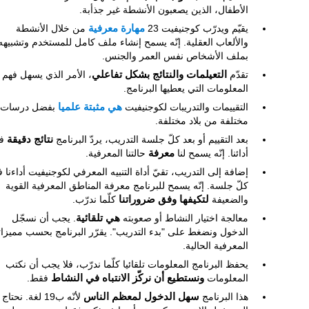
الأطفال، الذين يصعبون الأنشطة غير جذأبة.
يقيّم ويدرّب كوجنيفيت 23
مهارة معرفية
من خلال الأنشطة
والألعاب العقلية. إنّه يسمح إنشاء ملف كامل للمستخدم وتشبيهه
بملف الأشخاص نفس العمر والجنس.
تقدّم
التعيلمات والنتائج بشكل تفاعلي
، الأمر الذي يسهل فهم
المعلومات التي يعطيها البرنامج.
التقييمات والتدريبات لكوجنيفيت
هي مثبتة علميا
بفضل درسات
مختلفة من بلاد مختلفة.
بعد التقييم أو بعد كلّ جلسة التدريب، يردّ البرنامج
نتائج دقيقة
ف
أدائنا. إنّه يسمح لنا
معرفة
حالتنا المعرفية.
إضافة إلى التدريب، تقيّ أداة التنبيه المعرفي لكوجنيفيت أداءنا 
كلّ جلسة. إنّه يسمح للبرنامج معرفة المناطق المعرفية القوية
والضعيفة
لتكيفها وفق ضروراتنا
كلّما ندرّب.
معالجة اختيار النشاط أو صعوبته
هي تلقائية
. يجب أن نسجّل
الدخول ونضغط على "بدء التدريب". يقرّر البرنامج بحسب مميزاتن
المعرفية الحالية.
يحفظ البرنامج المعلومات تلقائيا كلّما ندرّب، فلا يجب أن نكتب
المعلومات
ونستطيع أن نركّز الانتباه في النشاط
فقط.
هذا البرنامج
سهل الدخول لمعظم الناس
لأنّه ب19 لغة. نحتاج