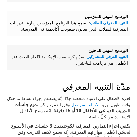
البرنامج المهني للمدرّسين
التنبيه المعرفي للطلاب
: يسمح هذا البرنامج للمدرّسين إدارة التدريبات
المعرفية للطلاب الذين يعانون صعوبات أكاديمية في المدرسة.
البرنامج المهني للباحثين
التنبيه العرفي للمشاركين
: يقدّم كوجنيفيت الإمكانية لاتّجاه البحث عند
الأطفال من برنامجه للباحثين.
مدّة التنبيه المعرفي
قدرة الأطفال على الانتباه منخضة جدّا. إنّه يصعبهم إجراء نشاط ما خلال
وقت طويل. يزيد
الانتباه المتواصل
وفق العمر، ولكن
تدوم جلسات
التدريب الدماغي للأطفال 10 أو 15 دقيقة
. إنّه يسمح للأطفال
الاستفادة من كلّ جلسة.
يكفي إجراء التمارين المعرفية لكوجنيفيت 3 جلسات في الأسبوع
ليحسّن الأطفال مهاراتهم المعرفية. إنّه يسمح تكيف التدريب وفق