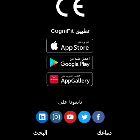
تطبيق CogniFit
تابعونا على
دماغك
البحث