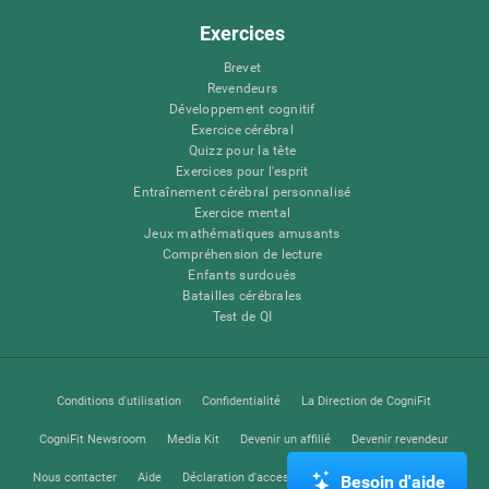
Exercices
Brevet
Revendeurs
Développement cognitif
Exercice cérébral
Quizz pour la tête
Exercices pour l'esprit
Entraînement cérébral personnalisé
Exercice mental
Jeux mathématiques amusants
Compréhension de lecture
Enfants surdoués
Batailles cérébrales
Test de QI
Conditions d'utilisation
Confidentialité
La Direction de CogniFit
CogniFit Newsroom
Media Kit
Devenir un affilié
Devenir revendeur
Nous contacter
Aide
Déclaration d'accessibilité
Centre de Confiance
Besoin d'aide