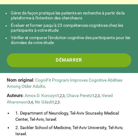
Gérer de façon pratique les patients en recherche à partir de la
plateforme à l'intention des chercheurs
Évaluer et former jusqu'à 23 compétences cognitives chez les
participants à votre étude
Vérifier et comparer l'évolution cognitive des participants pour les
données de votre étude
DÉMARRER
Nom original
:
CogniFit Program Improves Cognitive Abilities
Among Older Adults
.
Auteurs
:
Amos D. Korczyn
,
Chava Peretz
,
Vered
1,2,3
1,2,3
Aharonson
,
Nir Giladi
.
3,4
1,2,3
1. Department of Neurology, Tel-Aviv Sourasky Medical
Center, Tel-Aviv, Israel.
2. Sackler School of Medicine, Tel-Aviv University, Tel-Aviv,
Israel.