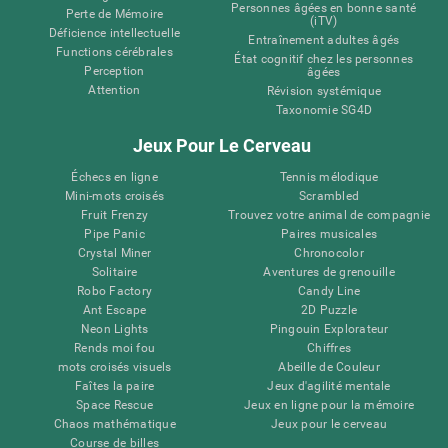
Personnes âgées en bonne santé
Perte de Mémoire
(iTV)
Déficience intellectuelle
Entraînement adultes âgés
Functions cérébrales
État cognitif chez les personnes
Perception
âgées
Attention
Révision systémique
Taxonomie SG4D
Jeux Pour Le Cerveau
Échecs en ligne
Tennis mélodique
Mini-mots croisés
Scrambled
Fruit Frenzy
Trouvez votre animal de compagnie
Pipe Panic
Paires musicales
Crystal Miner
Chronocolor
Solitaire
Aventures de grenouille
Robo Factory
Candy Line
Ant Escape
2D Puzzle
Neon Lights
Pingouin Explorateur
Rends moi fou
Chiffres
mots croisés visuels
Abeille de Couleur
Faîtes la paire
Jeux d'agilité mentale
Space Rescue
Jeux en ligne pour la mémoire
Chaos mathématique
Jeux pour le cerveau
Course de billes