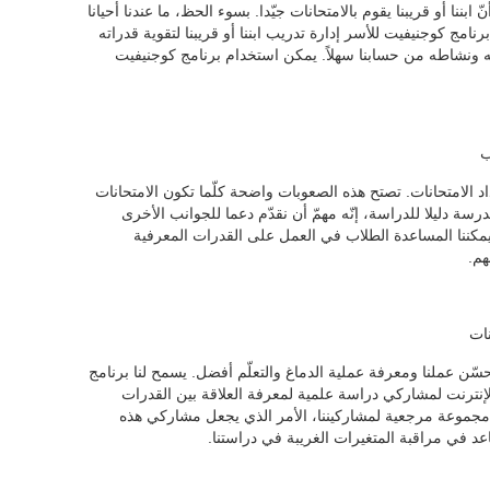
ّ ابننا أو قريبنا يقوم بالامتحانات جيّدا. بسوء الحظ، ما عندنا أحيانا
نامج كوجنيفيت للأسر إدارة تدريب ابننا أو قريبنا لتقوية قدراته
ئجه ونشاطه من حسابنا سهلاً. يمكن استخدام برنامج كوجنيفيت
ب
 الامتحانات. تصتح هذه الصعوبات واضحة كلّما تكون الامتحانات
ة دليلا للدراسة، إنّه مهمّ أن نقدّم دعما للجوانب الأخرى
يمكننا المساعدة الطلاب في العمل على القدرات المعرفية
هم.
نات
سّن عملنا ومعرفة عملية الدماغ والتعلّم أفضل. يسمح لنا برنامج
الإنترنت لمشاركي دراسة علمية لمعرفة العلاقة بين القدرات
ن مجموعة مرجعية لمشاركيننا، الأمر الذي يجعل مشاركي هذه
د في مراقبة المتغيرات الغريبة في دراستنا.