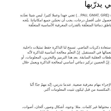
 يدرّبها
إنّ دراسة الامتحانات أو اختبارات دخول الجامعة (PAU, GMAT, GRE…) تعني جهدا وعملا كثيرا. ليس شيئا نعدّده
والحصول على أفضل درجات، يجب أن نحسّن جميع امكانياتنا. يتّجه
طق دماغنا المتعلّقة بالقدرات المعرفية الأساسية المتعلّقة
عادة ذكريات الماضي. تسمح لنا الذاكرة حفظ تمثيلات داخلية
ها في المستقبل. إنّ التعلّم معالجة أساسية للذاكرة لأنّه
ت العقلية السابقة. بعد هذا الترميز والتخزين، المعلومات، أو
. إنّ الحصين تركيز دماغي أساسي لمعالجة الذاكرة ويعمل خلال
إجراء مهام معرفية صعبية. عندما ندرس، إنّه مهمّ جدّا أنّنا
المكتسبة من قبل ليكون تثبيت المعلومات أكبر.
ت محتواها غير كلمات. مثلا: وجوه، أشكال وصور، ألحان، أصوات،