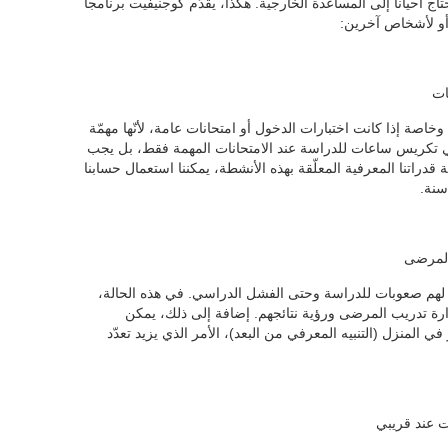
ج أحيانا إلى المساعدة الخارجية. هكذا، يقدّم كوجنيفيت برنامجا
 أو لأشخاص آخرين:
ات
وخاصة إذا كانت اختبارات الدخول أو امتحانات عامة، لأنّها مهمّة
يكفي تكريس ساعات للدراسة عند الامتحانات المهمة فقط، بل يجب
قدراتنا المعرفية المعلّقة بهذه الأنشطة، يمكننا استعمال حسابنا
المرضى
لهم صعوبات للدراسة وحتى الفشل الدراسي. في هذه الحالة،
دارة تدريب المرضى ورؤية نتائجهم. إضافة إلى ذلك، يمكن
المنزل (التنبيه المعرفي من البعد)، الأمر الذي يزيد تعدّد
ات عند قريبي