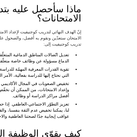
ماذا سأحصل عليه بتد
الامتحانات؟
إنّ الهدف النهائي لتدريب كوجنيفيت لإعداد الامت
الامتحان ستعدّين ونقوم به أفضل، والصحول على
تدريب كوجنيفيت إلى:
تعديل اتّصالات المناطق الدماغية المتعلّ
الدماغ مسؤولة عن وظائف خاصة متعلّقة
تقوية القدرات المعرفية المهمّة للدراسة.
التي نحتاج إليها للدراسة بفعالية، الأمر
تخفيض الصعوبات في المجال الأكاديمي و
وإعداد الامتحانات، من الممكن أن نخفّض ال
أفضل مراكز الدراسة أو وظائف.
تعزيز التطوّر الاجتماعي-العاطفي. إذا ح
لنا، يمكننا تخفيض عدم الثقة بنفسنا، وال
عواقب إيجابية جدّا لصحتنا العاطفية والاج
كيف يقوّي الوظيفة ال