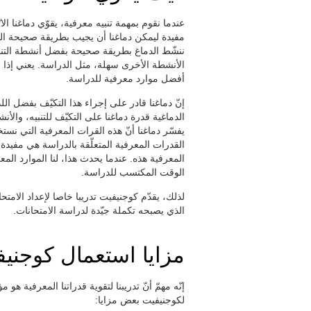
عندما نقوم بمهمة تنبيه معرفية، يقوّي دماغنا الات
مفيدة ليمكن دماغنا أن يجيب بطريقة صحيحة المر
ننشّط الدماغ بطريقة صحيحة بفضل أنشطة التنبيه
الأنشطة الأخرى سهلة، مثل الدراسة. يعني إذا نق
أفضل موارد معرفية للدراسة.
إنّ دماغنا قادر على إجراء هذا التكيّف بفضل اللد
الدماغية قدرة دماغنا على التكيّف للتنبيه، والأن
يفسّر دماغنا أنّ هذه القرات المعرفية التي نستخ
القدرات المعرفية المتعلّقة بالدراسة هي مفيدة م
المعرفية هذه. عندما يحدث هذا، لنا الموارد الم
الوقت المكتسب للدراسة.
لذلك، يقدّم كوجنيفيت تدريبا خاصا لإعداد الامتحا
الذي يصبحه تكملة جيّدة لدراسة الامتحانات.
مزايا استعمال كوجني
إنّه مهمّ أنّ تدريبنا لتقوية قدراتنا المعرفية ه
لكوجنيفيت بعض مزايا: