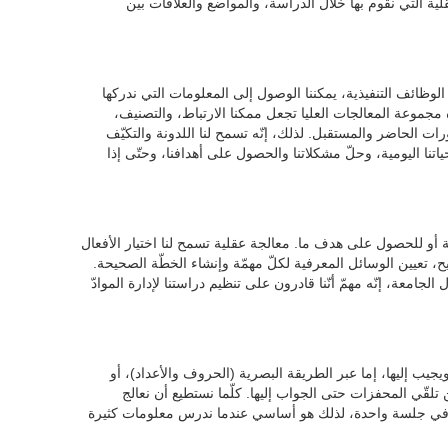
قلية التي نقوم بها خلال الدراسة، والمواضع والعلاقات بين
الوظائف التنفيذية، يمكننا الوصول إلى المعلومات التي ندركها
جموعة المعالجات العليا تجعل ممكنا الارتباط، والتصنيف،
ت الحاضر والمستقبل. لذلك، إنّه تسمح لنا اللدونة والتكيّف
حياتنا اليومية، وحلّ مشكلاتنا والحصول على أهدافنا، وحتّى إذا
ة أو للحصول على هدف ما. معالجة عقلية تسمح لنا اختيار الأفعال
، تعيين الوسائل المعرفية لكلّ مهمّة وإنشاء الخطّة الصحيحة.
الجامعة، إنّه مهمّ أنّنا قادرون على تنظيم دراستنا لإدارة الموادّ
جيب إليها، إما عبر الطريقة البصرية (الحروف والأعداد)، أو
ن تلقّي المحفزات حتى الجواب إليها. كلّما نستطيع أن نعالج
 في جلسة واحدة، لذلك هو أساسي عندما ندرس معلومات كثيرة