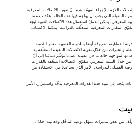
ّصالات اللازمة لإجراء المهمّة هذه. إنّ تقوية الاتّصالات المعرفية
ة المقبلة التي يجب أن يواجه فيها هذه الحالة. هكذا، عندما
 المعرفي، يمكن الدماغ استعمال هذه الاتّصالات القوية ليجد
وّي المقدرات المعرفية المتعلّقة بالدراسة، يمكننا الاكتساب
ونة الدماغية، معروفة أيضا باللدونة العصبية. تعتبر اللدونة
شطة والخبرات من خلال تقوية الاتّصالات المفيدة المتعلّقة به.
دمها لمواجهة حالة ما هي مفيدة. عندما نؤشّر دماغنا إلى أنّ
ن خلال التنبيه المعرفي،فنقوّي الاتصالات المتعّفة بالقدرات
عرفية الفضلى للدراسة، الأمر الذي يساعدنا في الاستفادة من
نات يتّجه إلى تنبيه هذه القدرات المعرفية بدقّة واستمرار، الأمر
فيت
و مؤلّف من بعض مميزات تسهّل نوعية التدخّل وفعاليته. هكذا،