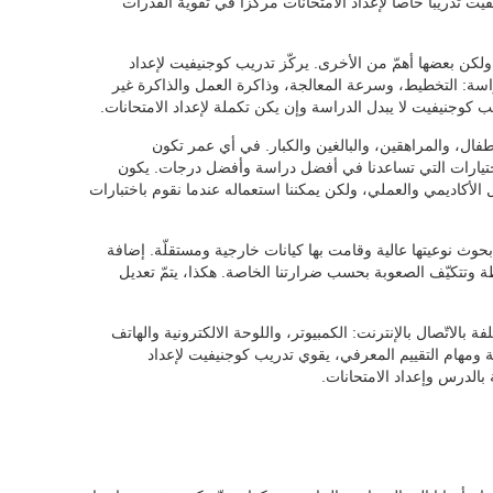
يفيت تدريبا خاصا لإعداد الامتحانات مركّزا في تقوية القدرات
ولكن بعضها أهمّ من الأخرى. يركّز تدريب كوجنيفيت لإعداد
دراسة: التخطيط، وسرعة المعالجة، وذاكرة العمل والذاكرة غير
يب كوجنيفيت لا يبدل الدراسة وإن يكن تكملة لإعداد الامتحانات.
أطفال، والمراهقين، والبالغين والكبار. في أي عمر تكون
الاختيارات التي تساعدنا في أفضل دراسة وأفضل درجات. يكون
الأكاديمي والعملي، ولكن يمكننا استعماله عندما نقوم باختبارات
ث نوعيتها عالية وقامت بها كيانات خارجية ومستقلّة. إضافة
طة وتتكيّف الصعوبة بحسب ضرارتنا الخاصة. هكذا، يتمّ تعديل
بالاتّصال بالإنترنت: الكمبيوتر، واللوحة الالكترونية والهاتف
فية ومهام التقييم المعرفي، يقوي تدريب كوجنيفيت لإعداد
 بالدرس وإعداد الامتحانات.