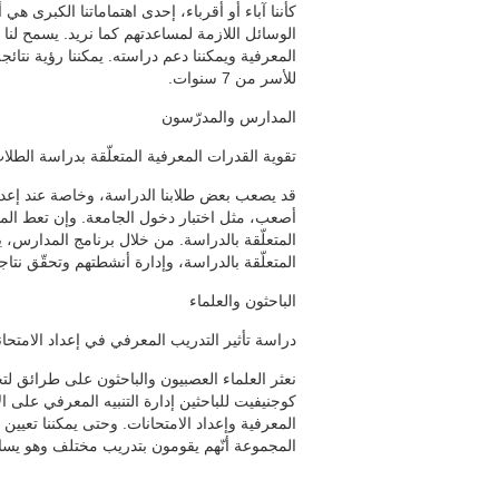
كأننا آباء أو أقرباء، إحدى اهتماماتنا الكبرى هي أن
الوسائل اللازمة لمساعدتهم كما نريد. يسمح لنا بر
المعرفية ويمكننا دعم دراسته. يمكننا رؤية نتا
للأسر من 7 سنوات.
المدارس والمدرّسون
تقوية القدرات المعرفية المتعلّقة بدراسة الطلا
قد يصعب بعض طلابنا الدراسة، وخاصة عند إعداد
أصعب، مثل اختبار دخول الجامعة. وإن تعط المدرس
المتعلّقة بالدراسة. من خلال برنامج المدارس، 
المتعلّقة بالدراسة، وإدارة أنشطتهم وتحقّق نتاج
الباحثون والعلماء
دراسة تأثير التدريب المعرفي في إعداد الامتحا
نعثر العلماء العصبيون والباحثون على طرائق لتح
كوجنيفيت للباحثين إدارة التنبيه المعرفي على 
المعرفية وإعداد الامتحانات. وحتى يمكننا تعيي
المجموعة أنّهم يقومون بتدريب مختلف وهو يساع