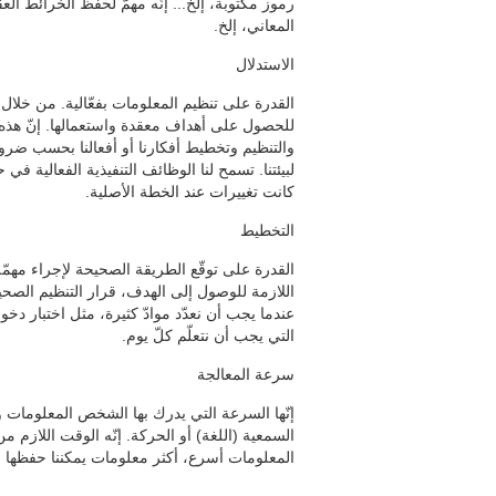
رموز مكتوبة، إلخ... إنّه مهمّ لحفظ الخرائط الع
المعاني، إلخ.
الاستدلال
القدرة على تنظيم المعلومات بفعّالية. من خلال 
للحصول على أهداف معقدة واستعمالها. إنّ هذه م
والتنظيم وتخطيط أفكارنا أو أفعالنا بحسب ضرورا
لبيئتنا. تسمح لنا الوظائف التنفيذية الفعالية في 
كانت تغييرات عند الخطة الأصلية.
التخطيط
القدرة على توقّع الطريقة الصحيحة لإجراء مهمّ
اللازمة للوصول إلى الهدف، قرار التنظيم الصحيح
عندما يجب أن نعدّد موادّ كثيرة، مثل اختبار دخول 
التي يجب أن نتعلّم كلّ يوم.
سرعة المعالجة
إنّها السرعة التي يدرك بها الشخص المعلومات وي
السمعية (اللغة) أو الحركة. إنّه الوقت اللازم م
المعلومات أسرع، أكثر معلومات يمكننا حفظها