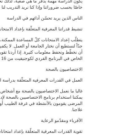
يكون الدراسة مهمة بدقر ما هي صعبة، لذلك نحتا
خاصّا بحسب ضروراتنا وإذا كنا نريد التدريب لنا
الناس الذين يريد تحسّن أدائهم في الدراسة
تنشيط قدراتنا المعرفية المتعلّقة بإعداد الامتحان
يتطلّب إعداد الامتحانات كلّ المساعدة الممكنة، 
جدّاً لنستطيع أن نختار الجامعة أو العمل. لا 
أن نخطّط ونحفظ معلومات كثيرة. إذا أردنا تقوية 
الخاص في البرنامج الفردي لكوجنيفيت من 16 سنة.
الاختصاصيون بالصحة
العمل في القدرات المعرفية المتعلّقة بدراسة 
غالبا ما نعمل الاختصاصيون بالصحة مع أشخاص 
يمكننا استخدام برنامج الاختصاصيين بالصحة لإ
المرضى يقومون بالأنشطة في غرفة الطبيب أو في 
علاجنا.
الأقرباء ومقدّمو الرعاية
تقوية القدرات المعرفية المتعلّقة بإعداد امتحان