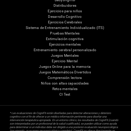
Babybright®
Distribuidores
Ejercicios para niños
Desarrollo Cognitivo
Ejercicios Cerebrales
Sistema de Entrenamiento Individualizado (ITS)
Pruebas Mentales
Estimulación cognitiva
Ejercicios mentales
Entrenamiento cerebral personalizado
Juegos Mentales
Ejercicio Mental
Juegos Online para la memoria
Juegos Matemáticos Divertidos
Comprensión lectora
Niños con altas capacidades
Retos mentales
CI Test
* Las evaluaciones de CogniFit están diseñadas para detectar alteraciones y deterioro
cognitivo con el fin de ofrecer a un médico información pertinente para diseñar una
intervención terapéutica apropiada. En un entorno clínico, los resultados de CogniFit (cuando
son interpretados por un profesional de la salud cualificado), se pueden utilizar como ayuda
para determinar si un individuo debe ser dirigido a una posterior evaluación neuropsicológica
(por ejemplo, un examen neuropsicológico completo). CogniFit no ofrece directamente un