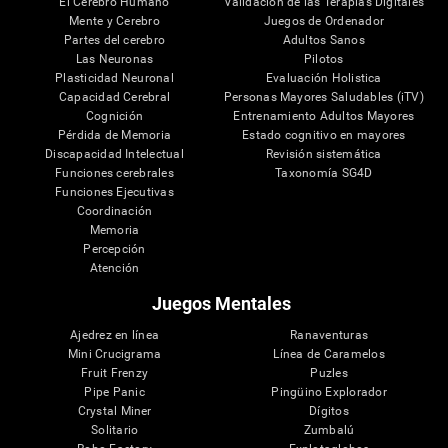
El Cerebro Humano
Validación de las Terapias Digitales
Mente y Cerebro
Juegos de Ordenador
Partes del cerebro
Adultos Sanos
Las Neuronas
Pilotos
Plasticidad Neuronal
Evaluación Holistica
Capacidad Cerebral
Personas Mayores Saludables (iTV)
Cognición
Entrenamiento Adultos Mayores
Pérdida de Memoria
Estado cognitivo en mayores
Discapacidad Intelectual
Revisión sistemática
Funciones cerebrales
Taxonomía SG4D
Funciones Ejecutivas
Coordinación
Memoria
Percepción
Atención
Juegos Mentales
Ajedrez en línea
Ranaventuras
Mini Crucigrama
Línea de Caramelos
Fruit Frenzy
Puzles
Pipe Panic
Pingüino Explorador
Crystal Miner
Dígitos
Solitario
Zumbalú