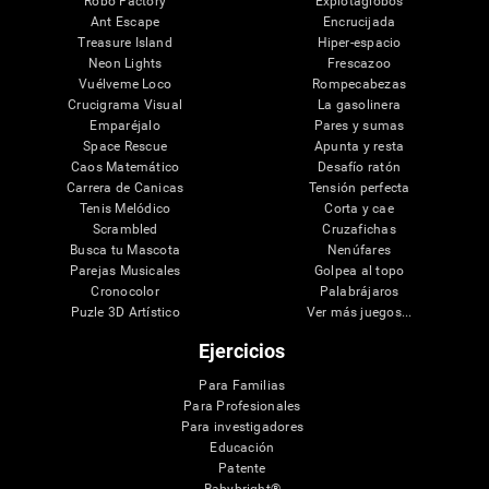
Robo Factory
Explotaglobos
Ant Escape
Encrucijada
Treasure Island
Hiper-espacio
Neon Lights
Frescazoo
Vuélveme Loco
Rompecabezas
Crucigrama Visual
La gasolinera
Emparéjalo
Pares y sumas
Space Rescue
Apunta y resta
Caos Matemático
Desafío ratón
Carrera de Canicas
Tensión perfecta
Tenis Melódico
Corta y cae
Scrambled
Cruzafichas
Busca tu Mascota
Nenúfares
Parejas Musicales
Golpea al topo
Cronocolor
Palabrájaros
Puzle 3D Artístico
Ver más juegos...
Ejercicios
Para Familias
Para Profesionales
Para investigadores
Educación
Patente