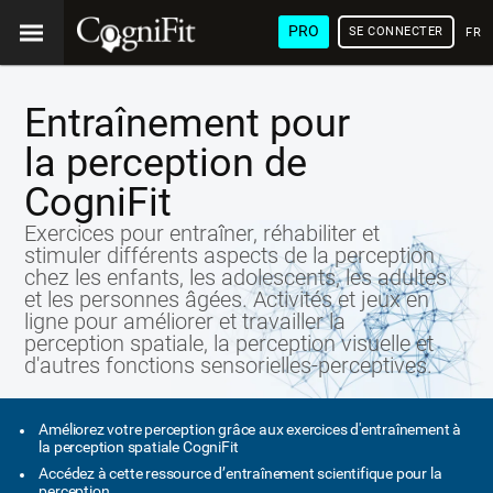
PRO
SE CONNECTER
FRA
Entraînement pour
la perception de
CogniFit
Exercices pour entraîner, réhabiliter et
stimuler différents aspects de la perception
chez les enfants, les adolescents, les adultes
et les personnes âgées. Activités et jeux en
ligne pour améliorer et travailler la
perception spatiale, la perception visuelle et
d'autres fonctions sensorielles-perceptives.
Améliorez votre perception grâce aux exercices d'entraînement à
la perception spatiale CogniFit
Accédez à cette ressource d’entraînement scientifique pour la
perception