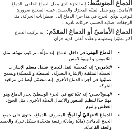
الدماغ المتوسّط:
إنه الجزء الذي يصل الدماغ الخلفي بالدماغ
الأماميّ، وهو ينقل المنبّه المحرّك والحسيّ. عمله الصحيح ضروريّ
للوعي. يؤدّي الجرح في هذا جزء الدماغ إلى اضطرابات الحركة، مثل
الرجفات، صلابة الجسم، حركات نادرة...
الدماغ الأماميّ أو الدماغ المقدّم:
إنه تركيب الدماغ
أكثر تطوّرا وتنظيمه وتعقّده أعلى. لديه جزآن:
الدماغ البيني:
في داخل الدماغ. إنه مؤلّف تراكيب مهمّة، مثل
الثلاموس و الهيبوثالامس.
الثلاموس:
إنه كمحطّة النقل للدماغ، فينقل معظم الإشارات
الحسيّة المتلقية (الإشارة البصريّة، السمعيّة واللمسيّة) ويسمح
عمليّتها في أجزاء الدماغ الأخرى. إنه متضمّن أيضا في مراقبة
الحركة.
الهيبوثالامس:
إنه غدّة تقع في الجزء الوسطيّ لجذر الدماغ وهو
مهمّ جدّا لتنظيم الشعور والأعمال البدنيّة الأخرى، مثل الجوع،
العطش والنوم.
الدماغ الانتهائيّ أو المخّ:
المعروف بالدماغ، يحتوي على جميع
الجذع الدماغيّ (مادّة رماديّة رفيعة متجعّدة بشكل ثني)، والحصي
والعقد القاعديّة.