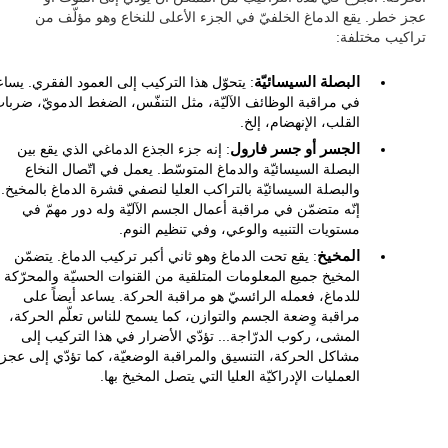
عجز خطر. يقع الدماغ الخلفيّ في الجزء الأعلى للنخاع وهو مؤلّف من
تراكيب مختلفة:
البصلة السيسائيّة
: يتحوّل هذا التركيب إلى العمود الفقري. يساع
في مراقبة الوظائف الآليّة، مثل التنفّس، الضغط الدمويّ، ضربا
القلب، الإنهضام، إلخ.
الجسر أو جسر فارول
: إنه جزء الجذع الدماغي الذي يقع بين
البصلة السيسائيّة والدماغ المتوسّط. يعمل في اتّصال النخاع
والبصلة السيسائيّة بالتراكب العليا لنصفي قشرة الدماغ بالمخيخ.
إنّه متضمّن في مراقبة أعمال الجسم الآليّة وله دور مهمّ في
مستويات التنبيه والوعي، وفي تنظيم النوم.
المخيخ
: يقع تحت الدماغ وهو ثاني أكبر تركيب الدماغ. يتضمّن
المخيخ جميع المعلومات المتلقية من القنوات الحسيّة والمحرّكة
للدماغ، فعمله الرائسيّ هو مراقبة الحركة. يساعد أيضاً على
مراقبة وِضعة الجسم والتوازن، كما يسمح للناس تعلّم الحركة،
المشى، ركوب الدرّاجة... تؤدّي الأضرار في هذا التركيب إلى
مشاكل الحركة، التنسيق والمراقبة الوضعيّة، كما تؤدّي إلى عجز
العمليات الإدراكيّة العليا التي يتصل المخيخ بها.