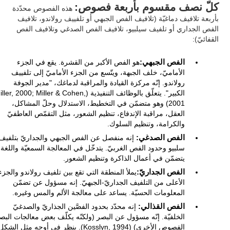
كلّ نصف مقسوم بأربعة فصوص:
هذه الفصوص محدّدة
بأربعة تلافيف دماغيّة (تلافيف الفص الجبهي أو تلفييف رولاندو، تلافيف
الفص الجداري أو تلفيف سيلبيو، تلافيف الفص الصدغي وتلافيف الفص
القفائيّ):
الفص الجبهي:
هو الفص الأكبر من القشرة. يقع في الجزء
الأماميّ، خلف الجبهة، ويتّسع من الجزء الأماميّ إلى تلفييف
رولاندو. إنّه مركزة القيادة والمراقبة لدماغك، "مدير الجوفة
الكبير". يتعلّق بالوظائف التنفيذية (ler, 2000; Miller & Cohen
2001) وهو متضمّن في التخطيط، الاستدلال وحلّ المشاكل،
العقل، مراقبة الإندفاع، تنظيم الشعور، مثل التقمّص العاطفيّ
والكرامة، وتنظيم السلوك.
الفص الصدغي:
إنه منفصل عن الفص الجبهي والجداريّ بتلفيف
سلبيو وحدود الفص الغربيّ. يتدخّل في المعالجة السمعيّة واللغة.
يتضمّن في أعمال الذاكرة وتنظيم الشعور.
الفص الجداريّ:
يملأ المنطقة التي تقع بين تلفيف رولاندو والجزء
الأعلى من التلفيف الجداريّ-الجبهيّ. إنه مسؤول عن تضمّن
المعلومات الحسيّة. يساعد على معالجة الألم والمس وغيره.
الفص القذالي:
إنه محدّد بحدود الفصَّين الجذاريّ والصدغيّ
الخلفيّة. إنّه مسؤول عن البصر (ولكنّه يكلّف بعض معالجات البص
الفصوص الأخرى) (Kosslyn, 1994). ينظر في أوجه مثل الشك