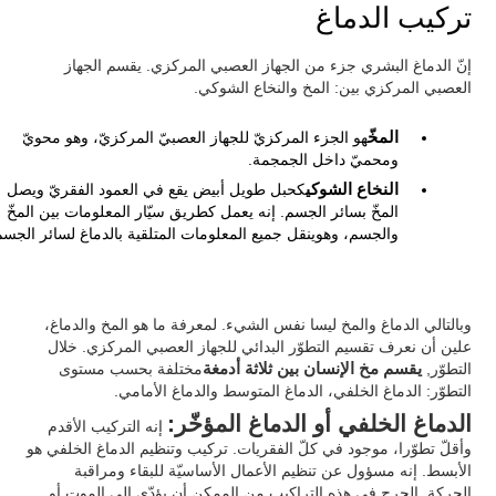
تركيب الدماغ
إنّ الدماغ البشري جزء من الجهاز العصبي المركزي. يقسم الجهاز
العصبي المركزي بين: المخ والنخاع الشوكي.
المخّ
هو الجزء المركزيّ للجهاز العصبيّ المركزيّ، وهو محويّ
ومحميّ داخل الجمجمة.
النخاع الشوكي
كحبل طويل أبيض يقع في العمود الفقريّ ويصل
المخّ بسائر الجسم. إنه يعمل كطريق سيّار المعلومات بين المخّ
والجسم، وهوينقل جميع المعلومات المتلقية بالدماغ لسائر الجسم
وبالتالي الدماغ والمخ ليسا نفس الشيء. لمعرفة ما هو المخ والدماغ،
علين أن نعرف تقسيم التطوّر البدائي للجهاز العصبي المركزي. خلال
التطوّر,
يقسم مخ الإنسان بين ثلاثة أدمغة
مختلفة بحسب مستوى
التطوّر: الدماغ الخلفي، الدماغ المتوسط والدماغ الأمامي.
الدماغ الخلفي أو الدماغ المؤخّر:
إنه التركيب الأقدم
وأقلّ تطوّرا، موجود في كلّ الفقريات. تركيب وتنظيم الدماغ الخلفي هو
الأبسط. إنه مسؤول عن تنظيم الأعمال الأساسيّة للبقاء ومراقبة
الحركة. الجرح في هذه التراكيب من الممكن أن يؤدّي إلى الموت أو