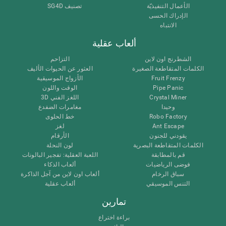
الأعمال التنفيذيّة
تصنيف SG4D
الإدراك الحسى
الانتباه
ألعاب عقلية
الشطرنج اون لاين
التزاحم
الكلمات المتقاطعة الصغيرة
العثور عن الحيوات الأليف
Fruit Frenzy
الأزواج الموسيقية
Pipe Panic
الوقت واللون
Crystal Miner
اللغز الفني 3D
وحيدا
مغامرات الضفدع
Robo Factory
خط الحلوى
Ant Escape
لغز
يقودني للجنون
الأرقام
الكلمات المتقاطعة البصرية
لون النحلة
قم بالمطابقة
اللعبة العقلية: تفجير البالونات
فوضى الرياضيات
ألعاب الذكاء
سباق الرخام
ألعاب اون لاين من آجل الذاكرة
التنس الموسيقي
ألعاب عقلية
تمارين
براءة اختراع