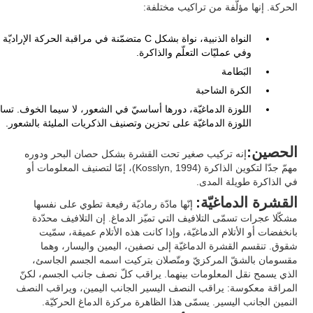
الحركة. إنها مؤلّفة من تراكيب مختلفة:
النواة الذنبية، نواة بشكل C متضمّنة في مراقبة الحركة الإراديّة
وفي عمليّات التعلّم والذاكرة.
البَطامة
الكرة الشاحبة
اللوزة الدماغيّة، دورها أساسيّ في الشعور، لا سيما الخوف. تسا
اللوزة الدماغيّة على تحزين وتصنيف الذكريات المليئة بالشعور.
الحصين:
إنه تركيب صغير تحت القشرة بشكل حصان البحر ودوره
مهمّ جدّا لتكوين الذاكرة (Kosslyn, 1994)، إمّا لتصنيف المعلومات أو
في الذاكرة طويلة المدى.
القشرة الدماغيّة:
إنّها مادّة رماديّة رفيعة تطوي على نفسها
مشكّلا عجرات تسمّى التلافيف التي تميّز الدماغ. إن التلافيف محدّدة
بانخفضات أو الأتلام الدماغيّة، وإذا كانت هذه الأتلام عميقة، سمّيت
شقوق. تنقسم القشرة الدماغيّة إلى نصفين، اليمين واليسار، وهما
مقسومان بالشقّ المركزيّ ومتّصلان بتركيت اسمه الجسم الجاسئ،
الذي يسمح نقل المعلومات بينهما. يراقب كلّ نصف جانب الجسم، لكنّ
المراقة معكوسة: يراقب النصف اليسير الجانب اليمين، ويراقب النصف
النمين الجانب اليسير. يسمّى هذا الظاهرة مركزة الدماغ الحركيّة.