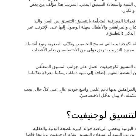
التنبيه واستعادة التنسيق البدني. التدريب هذا مؤلّف من بعض
الكبار.
تنا المعرفية المتعلّقة بالتنسيق: التنسيق بين العين واليد
كبار، والمراهقين والأطفال سهلة الوصول إليها على الإنترنت عبر
 الذكي (التطبيق).
سجّلة لكوجنيفيت التي تسمح التخصيص وتكيّف الصعوبة ونوع أنشطة
 هذه مميزة التدريب بفريق دولي من الاختصاصيين بعلم الأعصاب
 التنسيق لكوجنيفيت العمل على جوانب التنسيق المتعلّقي
أنشطة التقييم، إضافة إلى تنبيه دماغنا، يمكننا معرفة تقدّماتنا
ل والمراهقين لديها دعم علمي واسع جودته عالٍ. على كلّ حال، يجب
لة، لا يبدل تدخّل الاختصاصيّ.
لتنسيق لوجنيفيت؟
 اليومية وتعطي الرياضة فوائد كبيرة للصحة البدنية والعقلية.
تدريب التنبيه أو استعادة التنسيق. يقدّم كوجنيفيت برنامجا خاصا