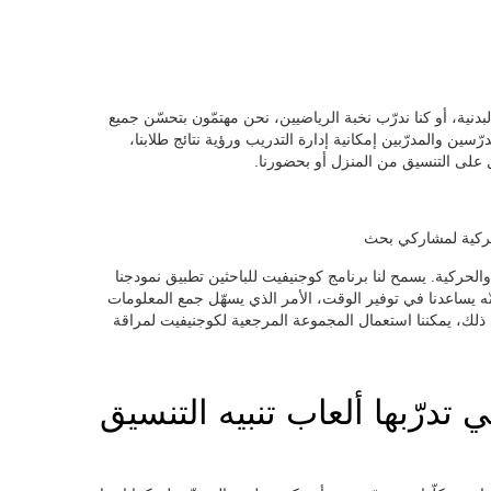
البدنية، أو كنا ندرّب نخبة الرياضيين، نحن مهتمّون بتحسّن جميع
ّسين والمدرّبين إمكانية إدارة التدريب ورؤية نتائج طلابنا،
 على التنسيق من المنزل أو بحضورنا.
حركية لمشاركي بحث
والحركية. يسمح لنا برنامج كوجنيفيت للباحثين تطبيق نمودجنا
ّه يساعدنا في توفير الوقت، الأمر الذي يسهّل جمع المعلومات
إلى ذلك، يمكننا استعمال المجموعة المرجعية لكوجنيفيت لمراقة
 تدرّبها ألعاب تنبيه التنسيق