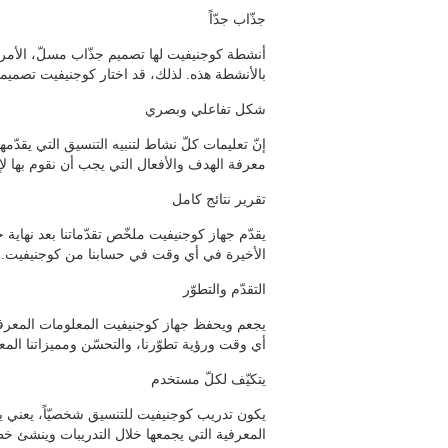
جذّاب جدّاً
أنشطة كوجنيفيت لها تصميم جذّاب مسلّ، الأمر الذي
بالأنشطة هذه. لذلك، قد اختار كوجنيفيت تصميما من
شكل تفاعلي وبصري
إنّ تعليمات كلّ نشاط لتنبيه التنسيق التي يقدّ
معرفة الهدف والأفعال التي يجب أن نقوم بها لإ
تقرير نتائج كامل
يقدّم جهاز كوجنيفيت ملخّص تقدّماتنا بعد نهاية ج
الأخيرة في أي وقت في حسابنا من كوجنيفيت.
التقدّم والتطوّر
يجعم ويحفظ جهاز كوجنيفيت المعلومات المعرفي
أي وقت ورؤية تطوّرنا، والتحسّن ومميزاتنا المع
يتكيّف لكلّ مستخدم
يكون تدريب كوجنيفيت للتنسيق شخصيّاً، يعني 
المعرفية التي يجمعها خلال التدريبات وينشئ خ