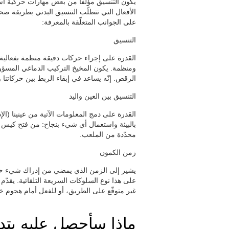
يكون التنسيق مؤلّفاً من بعض مهارات حركية أسا
الأفعال التي تتطلّب التنسيق البدني بطريقة صحي
على الجوانب المتعلّقة بالمعرفة:
التنسيق
القدرة على إجراء حركات دقيقة منظمة بفعالية.
ومنظمة. يكون المخيخ التركيب الدماغي المسؤ
الرقص. إنّه يساعد في إبقاء الربط بين حركاتنا
التنسيق بين العين واليد
القدرة على دمج المعلومات الآتية من عينينا (الإد
بالبيئة واستعمال أي شيء بنجاح: من فتح كيس أ
محدّدة من الملعب.
زمن الكمون
يشير إلى الزمن الذي يمضي من إدراك شيء حتّى 
على هذا نوع السلوكات السريعة التلقائية. يقدّ
غير متوقّع على الطريق، أو للفعل أمام هجوم خ
ماذا سأحصل عليه بتد