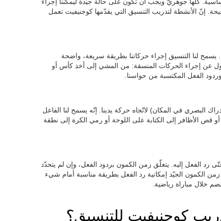
سية. كلّها جوهريّ ويجب أن تكون على حالة جيّدة ليمكننا إجراء
حة. إنّ الأنشطة لتدريب التنسيق التي يقدّمها كوجنيفيت تعمل
 يسمح لنا التنسيق إجراء حركاتنا بطريقة سريعة، واضحة
ول عن إجراء الحركات المنسقة: من المشي إلى أخذ كأس أو
 وردود الفعل المكتسبة من حواسنا.
راك البصري في المكان) لاتّجاه حركة يدينا. إنّه يسمح لنا الفاعل
و قص الأظافر إلى الكتابة على اللوحة أو رمي الكرة إلى نطقة
رد الفعل إليه. يتعلّق زمن الكمون بردود الفعل، وإن لم يتحدّد
م زمن الكمون الجيّد إمكانية رد الفعل بطريقة مناسبة أمام شيء
صم خلال مباراة رياضية.
ريب كوجنيفيت للتنسيق؟