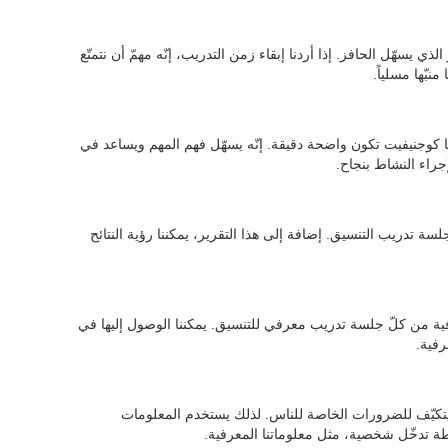
 يسهّل الحافز. إذا أردنا إبقاء زمن التدريب، إنّه مهمّ أن نتمتّع
بّها مسلياً.
مها كوجنيفيت تكون واضحة دقيقة. إنّه يسهّل فهم المهم ويساعد في
جراء النشاط بنجاح.
لسة تدريب التنسيق. إضافة إلى هذا التقرير، يمكننا رؤية النتائح
ة من كلّ جلسة تدريب معرفي للتنسيق. يمكننا الوصول إليها في
رفية.
يتكيّف للضرورات الخاصة للناس. لذلك يستخدم المعلومات
طة تدخّل شخصية، مثل معلوماتنا المعرفية.