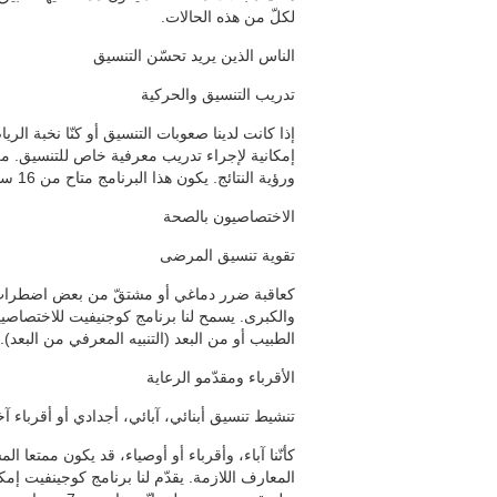
لكلّ من هذه الحالات.
الناس الذين يريد تحسّن التنسيق
تدريب التنسيق والحركية
إذا كانت لدينا صعوبات التنسيق أو كنّا نخبة الريا
إمكانية لإجراء تدريب معرفية خاص للتنسيق. من خ
ورؤية النتائج. يكون هذا البرنامج متاح من 16 سنة.
الاختصاصيون بالصحة
تقوية تنسيق المرضى
كعاقبة ضرر دماغي أو مشتقّ من بعض اضطراب،
والكبرى. يسمح لنا برنامج كوجنيفيت للاختصاصيي
الطبيب أو من البعد (التنبيه المعرفي من البعد).
الأقرباء ومقدّمو الرعاية
تنشيط تنسيق أبنائي، آبائي، أجدادي أو أقرباء آ
كأنّنا آباء، وأقرباء أو أوصياء، قد يكون ممتعا ا
المعارف اللازمة. يقدّم لنا برنامج كوجينفيت إمكا