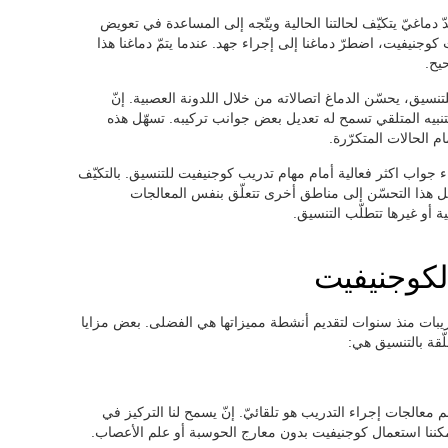
 دماغيّ يتكيّف لحالتنا الحالية ويتّجه إلى المساعدة في تعويض
كوجنيفيت، اضطرّ دماغنا إلى إجراء جهد. عندما يتمّ دماغنا هذا
يح.
نسيق، يحسّن الدماغ اتصالاته من خلال اللدونة العصبية. إنّ
 التنبيه المتلقي تسمح له تعديل بعض جوانب تركيبه. تسهّل هذه
م الحالات المتكرّرة.
ء جواب اكثر فعالية أمام مهام تدريب كوجنيفيت للتنسيق. بالتكيّف
قل هذا التحسّن إلى مناطق أخرى تتعلّق بنفس المعالجات
ة أو غيرها تتطلّب التنسيق.
لكوجنيفيت
يبات منذ سنوات لتقديم أنشطة مميزاتها هي الفضلى. بعض مزايا
لّقة بالتنسيق هي:
معالجات إجراء التدريب هو تلقائيّ. إنّ يسمح لنا التركيز في
مكننا استعمال كوجنيفيت بدون معارج الحوسبة أو علم الأعصاب.