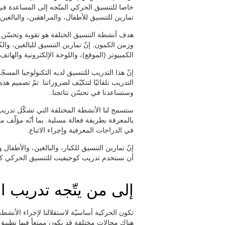
خاصا للتنسيق الحركي المتّجه إلى المساعدة في 
تمارين للتنسيق للأطفال، والمراهقين، والبالغين و
هدف أنشطة التنسيق الختلفة هو تقوية وتحسّن قدرا
وزمن الكمون. إنّ تمارين التنسيق للبالغين، وال
الكمبيوتر (الموقع)، واللوحة الإلكترونية والهاتف
إنّ هذا التدريب للتنسيق لديه التكنولوجيا الم
التدريب تلقائيّا لتتكيّف لضروراتنا. تمّ تصميم
وستساعدنا في تحسّن نتائجنا.
ستسمح لنا الأنشطة المختلفة التي تشكّل تدريب
بالمعرفة بطريقة فعالة مسلية. بما أنّه مؤلّف من 
في الدراجات المعرفية وإجراء الاتباع.
إنّ تمارين التنسيق للكبار، والبالغين، والأطفا
أن نستخدم تدريب كوجيفيت للتنسيق الحركي كتكم
إلى من يتّجه تدريب ا
تكون الحركية أساسيّة لاستقلالنا لإجراء الأنشطة
هناك مجالات مختلفة قد يكون ممتعاً فيها تطبيق 