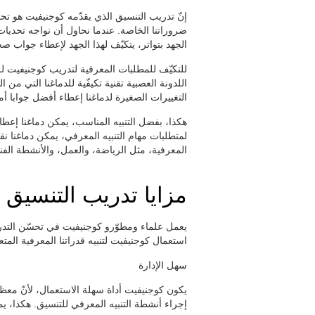
إنّ تدريب التنسيق الذي يقدّمه كوجنيفيت هو تحدّ
ضروراتنا الخاصة. عندما نحاول أن نواجه تحديات 
الجهد بتواتر، يتكيّف لهذا الجهد لإعطاء جواب صح
للتكيّف للمطلبات المعرفية لتدريب كوجنيفيت للت
اللدونة العصبية تقنية تكيفّية للدماغنا التي من
التغييرات الصغيرة لدماغنا إعطاء أفضل جوابا أما
هكذا، بفضل التنبيه المناسب، يمكن دماغنا إعطا
لمتطلبات مهام التنبيه المعرفي، يمكن دماغنا ن
المعرفية، مثل الرياضة، والعمل، والأنشطة الفني
مزايا تدريب التنسيق 
يعمل علماء ومطوّرو كوجنيفيت في تحسّن التدر
استعمال كوجنيفيت لتنبيه قدراتنا المعرفية المتع
سهل الإدارة
يكون كوجنيفيت أداة سهلة الاستعمال، لأنّ معظم 
إجراء أنشطة التنبيه المعرفي للتنسيق. هكذا، ي