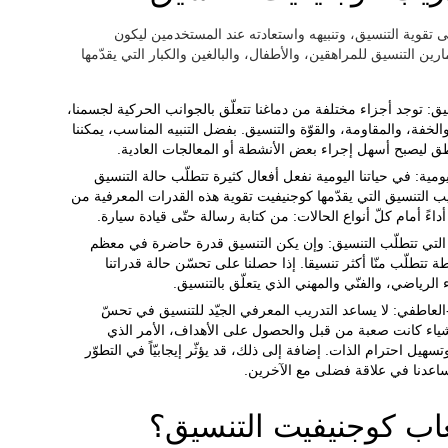
ى تقوية التنسيق، وتنبيهه واستعادته عند المستخدمين ليكون
ين التنسيق للمراهقين، والأطفال، والبالغين والكبار التي يقدّمها
نسيق: توجد أجزاء مختلفة من دماغنا تتعلّق بالجوانب الحركية لجسمنا،
الخفة، والمقاومة، والقوّة والتنسيق. بفضل التنبيه المناسب، يمكننا
اطق ليصبح أسهل إجراء بعض الأنشطة أو المعالجات العادية.
يومية: في حياتنا اليومية نفعل أفعال كثيرة تتطلّب حالة التنسيق
 التنسيق التي يقدّمها كوجنيفيت تقوية هذه القدرات المعرفية من
اءً أمام كلّ أنواع الحالات: من كتابة رسالة حتّى قيادة سيارة.
ة التي تتطلّب التنسيق: وإن يكن التنسيق قدرة حاضرة في معظم
ة تتطلّب منّا أكثر تنسيقا. إذا حصلنا على تحسّن حالة قدراتنا
ء الرياضي، والفنّي والمهني الذي يتعلّق بالتنسيق.
العاطفي: لا يساعد التدريب المعرفي الجيّد للتنسيق في تحسّ
أشياء كانت صعبة من قبل والحصول على الأهداف، الأمر الذي
هيل احترام الذات. إضافة إلى ذلك، قد يؤثّر إيجابيّاً في التطوّر
 تساعدنا في علاقة فضلى مع الآخرين.
عاب كوجنيفيت التنسيق؟