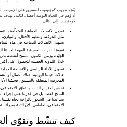
يتّجه تدريب كوجنيفيت للتنسيق على الإنترنت إل
أداؤهم في الحياة اليومية أفضل. لذلك، تهدف تمار
كوجنيفيت إلى التالي:
تعديل الاتّصالات الدماغية المتعلّقة بالت
مثل الحركة، وتنظيم الأفعال، والتوازن، و
تسهيل الاتّصالات الدماغية في هذه المن
تقيوة القدرات المعرفية المهمة لحياتنا ال
الجيّدة وزمن الكمون. تسمح أنشطة تدريب
خلال اللدونة العصبية للحصول على أكبر أد
تسهيل الأداء الرياضي والأنشطة العملي
حالات حياتنا اليومية، هناك أعمال أو أنشط
المعرفية المتعلّقة بالتنسيق، فحسّنا الأدا
تحسّن احترام الذات والتطوّر الاجتماعي-
النتائج فقط، بل في قدرتنا على إجراء 
يساعدنا في الشعور بالراحة تجاه نفسنا وتس
الاجتماعي-العاطفي، لأنّ الثقة بقدراتنا
كيف تنشّط وتقوّي أل