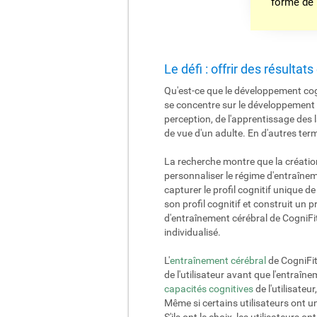
forme de
Le défi : offrir des résultat
Qu'est-ce que le développement cog
se concentre sur le développement 
perception, de l'apprentissage des
de vue d'un adulte. En d'autres ter
La recherche montre que la créatio
personnaliser le régime d'entraînem
capturer le profil cognitif unique d
son profil cognitif et construit u
d'entraînement cérébral de CogniFit
individualisé.
L'
entraînement cérébral
de CogniFit
de l'utilisateur avant que l'entraî
capacités cognitives
de l'utilisateu
Même si certains utilisateurs ont u
S'ils ont le choix, les utilisateurs 