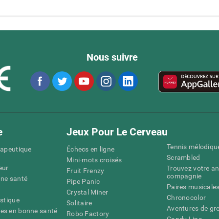
Nous suivre
e
Jeux Pour Le Cerveau
Tennis mélodiqu
rapeutique
Échecs en ligne
Scrambled
Mini-mots croisés
eur
Trouvez votre an
Fruit Frenzy
compagnie
nne santé
Pipe Panic
Paires musicale
Crystal Miner
Chronocolor
istique
Solitaire
Aventures de gre
es en bonne santé
Robo Factory
Candy Line