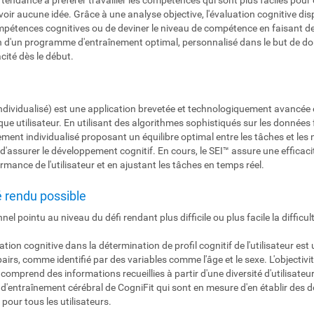
voir aucune idée. Grâce à une analyse objective, l'évaluation cognitive disp
pétences cognitives ou de deviner le niveau de compétence en faisant des 
ion d'un programme d'entraînement optimal, personnalisé dans le but de don
cité dès le début.
dividualisé) est une application brevetée et technologiquement avancée en
utilisateur. En utilisant des algorithmes sophistiqués sur les données fo
nt individualisé proposant un équilibre optimal entre les tâches et les n
vue d'assurer le développement cognitif. En cours, le SEI™ assure une effic
rmance de l'utilisateur et en ajustant les tâches en temps réel.
é rendu possible
nnel pointu au niveau du défi rendant plus difficile ou plus facile la diffic
luation cognitive dans la détermination de profil cognitif de l'utilisateur e
rs, comme identifié par des variables comme l'âge et le sexe. L'objectivité
omprend des informations recueillies à partir d'une diversité d'utilisateur
'entraînement cérébral de CogniFit qui sont en mesure d'en établir des do
pour tous les utilisateurs.