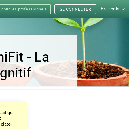
Français
s pour les professionnels
SE CONNECTER
iFit - La
nitif
uit qui
t
 plate-