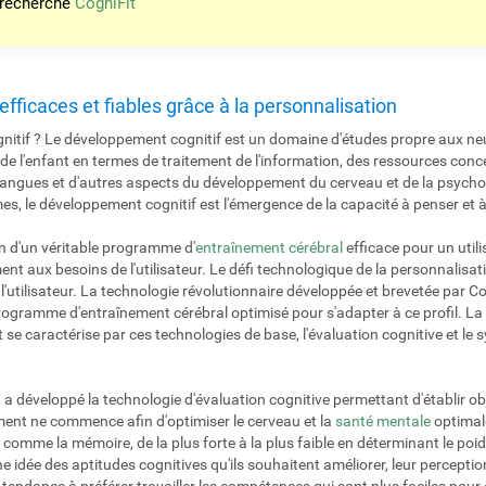
 recherche
CogniFit
s efficaces et fiables grâce à la personnalisation
nitif ? Le développement cognitif est un domaine d'études propre aux neu
de l'enfant en termes de traitement de l'information, des ressources con
 langues et d'autres aspects du développement du cerveau et de la psychol
mes, le développement cognitif est l'émergence de la capacité à penser et
n d'un véritable programme d'
entraînement cérébral
efficace pour un util
ent aux besoins de l'utilisateur. Le défi technologique de la personnalisat
e l'utilisateur. La technologie révolutionnaire développée et brevetée par C
n programme d'entraînement cérébral optimisé pour s'adapter à ce profil. 
 se caractérise par ces technologies de base, l'évaluation cognitive et le
 a développé la technologie d'évaluation cognitive permettant d'établir obj
nement ne commence afin d'optimiser le cerveau et la
santé mentale
optimale
r, comme la mémoire, de la plus forte à la plus faible en déterminant le po
ne idée des aptitudes cognitives qu'ils souhaitent améliorer, leur percepti
ont tendance à préférer travailler les compétences qui sont plus faciles pour