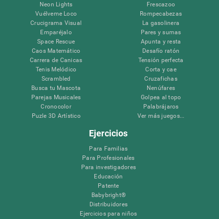
Neon Lights
Frescazoo
Vuélveme Loco
Rompecabezas
Crucigrama Visual
La gasolinera
Emparéjalo
Pares y sumas
Space Rescue
Apunta y resta
Caos Matemático
Desafío ratón
Carrera de Canicas
Tensión perfecta
Tenis Melódico
Corta y cae
Scrambled
Cruzafichas
Busca tu Mascota
Nenúfares
Parejas Musicales
Golpea al topo
Cronocolor
Palabrájaros
Puzle 3D Artístico
Ver más juegos...
Ejercicios
Para Familias
Para Profesionales
Para investigadores
Educación
Patente
Babybright®
Distribuidores
Ejercicios para niños