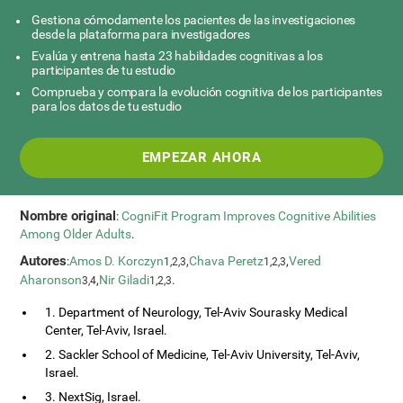
Gestiona cómodamente los pacientes de las investigaciones
desde la plataforma para investigadores
Evalúa y entrena hasta 23 habilidades cognitivas a los
participantes de tu estudio
Comprueba y compara la evolución cognitiva de los participantes
para los datos de tu estudio
EMPEZAR AHORA
Nombre original
:
CogniFit Program Improves Cognitive Abilities
Among Older Adults
.
Autores
:
Amos D. Korczyn
,
Chava Peretz
,
Vered
1,2,3
1,2,3
Aharonson
,
Nir Giladi
.
3,4
1,2,3
1. Department of Neurology, Tel-Aviv Sourasky Medical
Center, Tel-Aviv, Israel.
2. Sackler School of Medicine, Tel-Aviv University, Tel-Aviv,
Israel.
3. NextSig, Israel.