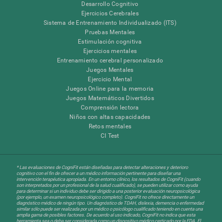
Desarrollo Cognitivo
Ejercicios Cerebrales
Sistema de Entrenamiento Individualizado (ITS)
Pruebas Mentales
Estimulación cognitiva
Ejercicios mentales
Entrenamiento cerebral personalizado
Juegos Mentales
Ejercicio Mental
Juegos Online para la memoria
Juegos Matemáticos Divertidos
Comprensión lectora
Niños con altas capacidades
Retos mentales
CI Test
* Las evaluaciones de CogniFit están diseñadas para detectar alteraciones y deterioro
cognitivo con el fin de ofrecer a un médico información pertinente para diseñar una
intervención terapéutica apropiada. En un entorno clínico, los resultados de CogniFit (cuando
son interpretados por un profesional de la salud cualificado), se pueden utilizar como ayuda
para determinar si un individuo debe ser dirigido a una posterior evaluación neuropsicológica
(por ejemplo, un examen neuropsicológico completo). CogniFit no ofrece directamente un
diagnóstico médico de ningún tipo. Un diagnóstico de TDAH, dislexia, demencia o enfermedad
similar sólo puede ser realizada por un médico o psicólogo cualificado teniendo en cuenta una
amplia gama de posibles factores. De acuerdo al uso indicado, CogniFit no indica que esta
herramienta sea o deba ser considerada como un dispositivo médico certicado por la FDA. El