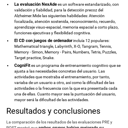
La evaluación NexAde
es un software estandarizado, con
validación y fiabilidad, para la detección precoz del
Alzheimer.Mide las siguientes habilidades: Atención
focalizada, atención sostenida, reconocimiento, recuerdo,
aprendizaje visuo-espacial, memoria espacial a corto plazo,
funciones ejecutivas y flexibilidad cognitiva.
El CD con juegos de ordenador
incluía 12 populares:
Mathematical triangle, Labyrinth, X-O, Tangram, Tennis,
Memory - Simon, Memory - Pairs, Numbers, Tetris, Puzzles,
Target practice, Snake.
CogniFit
es un programa de entrenamiento cognitivo que se
ajusta a las necesidades concretas del usuario. Las
actividades que mostraba el entrenamiento, por tanto,
variaba de un usuario a otro, así como la dificultad de las
actividades o la frecuencia con la que era presentada cada
una de ellas. Cuanto mayor sea la puntuación del usuario,
mayor será la dificultad de las actividades.
Resultados y conclusiones
La comparación de los resultados de las evaluaciones PRE y
ambos grupos habían mejorado su
POST mostró que