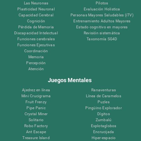
Las Neuronas
Pilotos
Plasticidad Neuronal
Evaluación Holistica
Capacidad Cerebral
Personas Mayores Saludables (iTV)
Cognición
Entrenamiento Adultos Mayores
Pérdida de Memoria
Estado cognitivo en mayores
Discapacidad Intelectual
Revisión sistemática
Funciones cerebrales
Taxonomía SG4D
Funciones Ejecutivas
Coordinación
Memoria
Percepción
Atención
Juegos Mentales
Ajedrez en línea
Ranaventuras
Mini Crucigrama
Línea de Caramelos
Fruit Frenzy
Puzles
Pipe Panic
Pingüino Explorador
Crystal Miner
Dígitos
Solitario
Zumbalú
Robo Factory
Explotaglobos
Ant Escape
Encrucijada
Treasure Island
Hiper-espacio