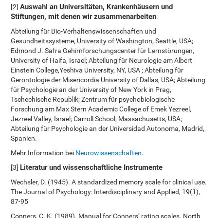
Auswahl an Universitäten, Krankenhäusern und
[2]
Stiftungen, mit denen wir zusammenarbeiten
:
Abteilung für Bio-Verhaltenswissenschaften und
Gesundheitssysteme, University of Washington, Seattle, USA;
Edmond J. Safra Gehirnforschungscenter für Lernstörungen,
University of Haifa, Israel; Abteilung für Neurologie am Albert
Einstein College,Yeshiva University, NY, USA ; Abteilung für
Gerontologie der Misericordia University of Dallas, USA; Abteilung
für Psychologie an der University of New York in Prag,
Tschechische Republik; Zentrum für psychobiologische
Forschung am Max Stern Academic College of Emek Yezreel,
Jezreel Valley, Israel; Carroll School, Massachusetts, USA;
Abteilung für Psychologie an der Universidad Autonoma, Madrid,
Spanien.
Mehr Information bei
Neurowissenschaften
.
Literatur und wissenschaftliche Instrumente
[3]
Wechsler, D. (1945). A standardized memory scale for clinical use.
The Journal of Psychology: Interdisciplinary and Applied, 19(1),
87-95
Conners, C. K. (1989). Manual for Conners’ rating scales. North