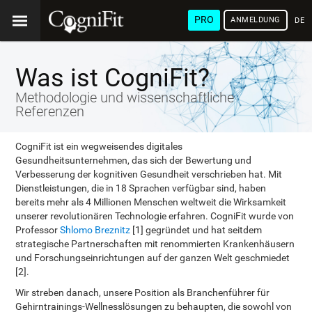
PRO
ANMELDUNG
DEU
Was ist CogniFit?
Methodologie und wissenschaftliche
Referenzen
CogniFit ist ein wegweisendes digitales
Gesundheitsunternehmen, das sich der Bewertung und
Verbesserung der kognitiven Gesundheit verschrieben hat. Mit
Dienstleistungen, die in 18 Sprachen verfügbar sind, haben
bereits mehr als 4 Millionen Menschen weltweit die Wirksamkeit
unserer revolutionären Technologie erfahren. CogniFit wurde von
Professor
Shlomo Breznitz
[1] gegründet und hat seitdem
strategische Partnerschaften mit renommierten Krankenhäusern
und Forschungseinrichtungen auf der ganzen Welt geschmiedet
[2].
Wir streben danach, unsere Position als Branchenführer für
Gehirntrainings-Wellnesslösungen zu behaupten, die sowohl von