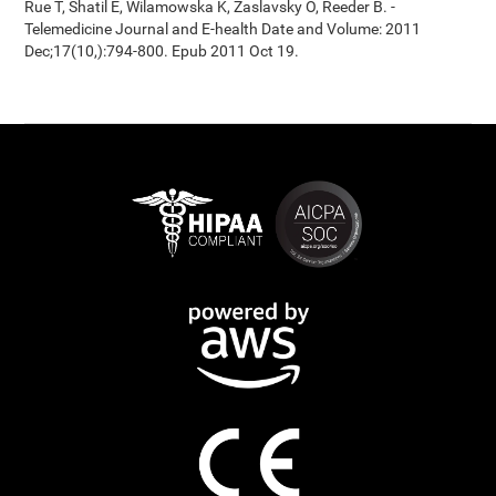
Rue T, Shatil E, Wilamowska K, Zaslavsky O, Reeder B. -
Telemedicine Journal and E-health Date and Volume: 2011
Dec;17(10,):794-800. Epub 2011 Oct 19.