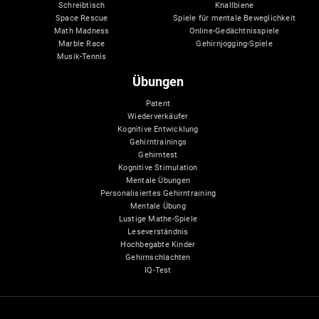
Schreibtisch
Knallbiene
Space Rescue
Spiele für mentale Beweglichkeit
Math Madness
Online-Gedächtnisspiele
Marble Race
Gehirnjogging-Spiele
Musik-Tennis
Übungen
Patent
Wiederverkäufer
Kognitive Entwicklung
Gehirntrainings
Gehirntest
Kognitive Stimulation
Mentale Übungen
Personalisiertes Gehirntraining
Mentale Übung
Lustige Mathe-Spiele
Leseverständnis
Hochbegabte Kinder
Gehirnschlachten
IQ-Test