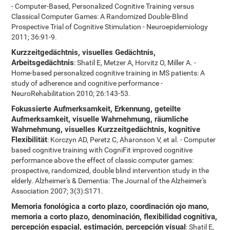
- Computer-Based, Personalized Cognitive Training versus
Classical Computer Games: A Randomized Double-Blind
Prospective Trial of Cognitive Stimulation - Neuroepidemiology
2011; 36:91-9.
Kurzzeitgedächtnis, visuelles Gedächtnis,
Arbeitsgedächtnis
: Shatil E, Metzer A, Horvitz O, Miller A. -
Home-based personalized cognitive training in MS patients: A
study of adherence and cognitive performance -
NeuroRehabilitation 2010; 26:143-53.
Fokussierte Aufmerksamkeit, Erkennung, geteilte
Aufmerksamkeit, visuelle Wahrnehmung, räumliche
Wahrnehmung, visuelles Kurzzeitgedächtnis, kognitive
Flexibilität
: Korczyn AD, Peretz C, Aharonson V, et al. - Computer
based cognitive training with CogniFit improved cognitive
performance above the effect of classic computer games:
prospective, randomized, double blind intervention study in the
elderly. Alzheimer's & Dementia: The Journal of the Alzheimer's
Association 2007; 3(3):S171.
Memoria fonológica a corto plazo, coordinación ojo mano,
memoria a corto plazo, denominación, flexibilidad cognitiva,
percepción espacial, estimación, percepción visual
: Shatil E,