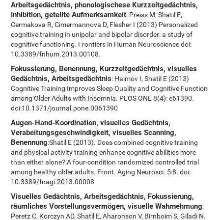
Arbeitsgedächtnis, phonologischese Kurzzeitgedächtnis,
Inhibition, geteilte Aufmerksamkeit
: Preiss M, Shatil E,
Cermakova R, Cimermannova D, Flesher I (2013) Personalized
cognitive training in unipolar and bipolar disorder: a study of
cognitive functioning. Frontiers in Human Neuroscience doi:
10.3389/fnhum.2013.00108.
Fokussierung, Benennung, Kurzzeitgedächtnis, visuelles
Gedächtnis, Arbeitsgedächtnis
: Haimov I, Shatil E (2013)
Cognitive Training Improves Sleep Quality and Cognitive Function
among Older Adults with Insomnia. PLOS ONE 8(4): e61390.
doi:10.1371/journal.pone.0061390
Augen-Hand-Koordination, visuelles Gedächtnis,
Verabeitungsgeschwindigkeit, visuelles Scanning,
Benennung
:Shatil E (2013). Does combined cognitive training
and physical activity training enhance cognitive abilities more
than either alone? A four-condition randomized controlled trial
among healthy older adults. Front. Aging Neurosci. 5:8. doi:
10.3389/fnagi.2013.00008
Visuelles Gedächtnis, Arbeitsgedächtnis, Fokussierung,
räumliches Vorstellungsvermögen, visuelle Wahrnehmung
:
Peretz C, Korczyn AD, Shatil E, Aharonson V, Birnboim S, Giladi N.