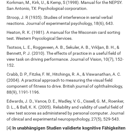
Korkman, M., Kirk, U., & Kemp, S (1998). Manual for the NEPSY.
San Antonio, TX: Psychological corporation.
Stroop, J. R (1935). Studies of interference in serial verbal
reactions. Journal of experimental psychology, 18(6), 643.
Heaton, R. K. (1981). A manual for the Wisconsin card sorting
test. Western Psycological Services.
Tsotsos, L. E., Roggeveen, A. B., Sekuler, A. B., Vrkljan, B. H., &
Bennett, P. J. (2010). The effects of practice in a useful field of
view task on driving performance. Journal of Vision, 10(7), 152-
152.
Crabb, D. P., Fitzke, F. W., Hitchings, R. A., & Viswanathan, A. C.
(2004). A practical approach to measuring the visual field
component of fitness to drive. British journal of ophthalmology,
88(9), 1191-1196.
Edwards, J. D., Vance, D. E., Wadley, V. G., Cissell, G. M., Roenker,
D. L., & Ball, K. K. (2005). Reliability and validity of useful field of
view test scores as administered by personal computer. Journal
of clinical and experimental neuropsychology, 27(5), 529-543.
In unabhängigen Studien validierte kognitive Fähigkeiten
[4]