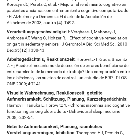
Korczyn dC, Peretz C, et al. - Mejorar el rendimiento cognitivo en
pacientes ancianos con entrenamiento cognitivo computarizado
- El Alzheimer y a Demencia: El diario de la Asociación de
Alzheimer de 2008, cuatro (4): T492.
Verarbeitungsgeschwindigkeit
: Verghese J, Mahoney J,
Ambrose AF, Wang C, Holtzer R. - Effect of cognitive remediation
on gait in sedentary seniors - J Gerontol A Biol Sci Med Sci. 2010
Dec;65(12):1338-43.
Arbeitsgedächtnis, Reaktionszeit
: Horowitz-T Kraus, Breznitz
Z. - ¿Puede el mecanismo de detección de errores beneficiarse del
entrenamiento de la memoria de trabajo? Una comparación entre
los disléxicos y los sujetos de control - un estudio de ERP - PLOS
ONE 2009; 4:7141
Visuelle Wahrnehmung, Reaktionszeit, geteilte
Aufmerksamkeit, Schätzung, Planung, Kurzzeitgedächtnis
:
Haimov I, Hanuka E, Horowitz Y. - Chronic insomnia and cognitive
functioning among older adults - Behavioural sleep medicine
2008; 6:32-54.
Geteilte Aufmerksamkeit, Planung, räumliches
Vorstellungsvermögen, Inhibition
: Thompson HJ, Demiris G,