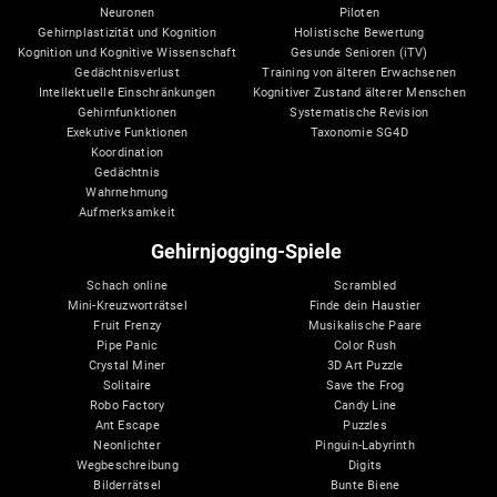
Neuronen
Piloten
Gehirnplastizität und Kognition
Holistische Bewertung
Kognition und Kognitive Wissenschaft
Gesunde Senioren (iTV)
Gedächtnisverlust
Training von älteren Erwachsenen
Intellektuelle Einschränkungen
Kognitiver Zustand älterer Menschen
Gehirnfunktionen
Systematische Revision
Exekutive Funktionen
Taxonomie SG4D
Koordination
Gedächtnis
Wahrnehmung
Aufmerksamkeit
Gehirnjogging-Spiele
Schach online
Scrambled
Mini-Kreuzworträtsel
Finde dein Haustier
Fruit Frenzy
Musikalische Paare
Pipe Panic
Color Rush
Crystal Miner
3D Art Puzzle
Solitaire
Save the Frog
Robo Factory
Candy Line
Ant Escape
Puzzles
Neonlichter
Pinguin-Labyrinth
Wegbeschreibung
Digits
Bilderrätsel
Bunte Biene