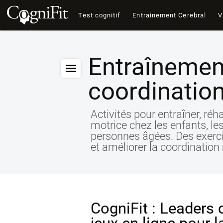
Test cognitif
Entrainement Cerebral
V
Entraînemen
coordination
Activités pour entraîner, réha
motrice chez les enfants, les
personnes âgées. Des exercic
et améliorer la coordination m
CogniFit : Leaders 