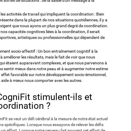
sortes de situations : de la saisie d'un message à la
s activités de travail qui impliquent la coordination : Bien
résente dans la plupart de nos situations quotidiennes, il y a
 exigent que nous ayons un plus grand degré de coordination.
nos capacités cognitives liées à la coordination, il serait
sportives, artistiques ou professionnelles qui dépendent de
pement socio-affectif : Un bon entraînement cognitif à la
améliorer les résultats, mais le fait de voir que nous
qui étaient auparavant complexes, et que nous parvenons à
ous sentir mieux dans notre peau et à augmenter notre estime
un effet favorable sur notre développement socio-émotionnel,
s aide à mieux nous comporter avec les autres.
gniFit stimulent-ils et
oordination ?
Fit se veut un défi cérébral à la mesure de notre état actuel
ns spécifiques. Lorsque nous essayons de relever les défis
e un effort. Lorsque notre cerveau fait souvent cet effort de