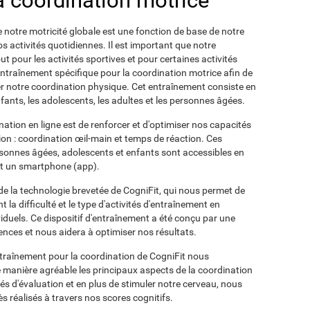
la coordination motrice
e notre motricité globale est une fonction de base de notre
os activités quotidiennes. Il est important que notre
ut pour les activités sportives et pour certaines activités
entraînement spécifique pour la coordination motrice afin de
orer notre coordination physique. Cet entraînement consiste en
fants, les adolescents, les adultes et les personnes âgées.
ination en ligne est de renforcer et d'optimiser nos capacités
ion : coordination œil-main et temps de réaction. Ces
rsonnes âgées, adolescents et enfants sont accessibles en
 et un smartphone (app).
de la technologie brevetée de CogniFit, qui nous permet de
a difficulté et le type d'activités d'entraînement en
viduels. Ce dispositif d'entraînement a été conçu par une
ences et nous aidera à optimiser nos résultats.
ntraînement pour la coordination de CogniFit nous
e manière agréable les principaux aspects de la coordination
ités d'évaluation et en plus de stimuler notre cerveau, nous
s réalisés à travers nos scores cognitifs.